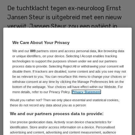
De tuchtklacht tegen ex-neuroloog Ernst
Jansen Steur is uitgebreid met een nieuw
verwijt. Jansen Steur zou een patiënt in
2003 marihuana uit zijn ‘bureaula’ hebben
We Care About Your Privacy
aangeboden. Vervolgens zou de arts zijn
We and our
889
partners store and access personal data, like browsing data
patiënt voor verdere verstrekking hebben
or unique identifiers, on your device. Selecting I Accept enables tracking
verwezen naar een bekende in het
technologies to support the purposes shown under we and our partners
process data to provide. Selecting Reject All or withdrawing your consent will
drugscircuit. Dat meldt letselschade-
disable them. If trackers are disabled, some content and ads you see may not
be as relevant to you. You can resurface this menu to change your choices or
expert Yme Drost zaterdag op zijn website.
withdraw consent at any time by clicking the Manage Preferences link on the
bottom of the webpage. Your choices will have effect within our Website. For
more details, refer to our Privacy Policy.
Privacy Statement
Drost diende vorige week namens vijf
Would you rather not? Then we only place essential and statistical cookies,
klagers een klacht in tegen Jansen Steur bij
these do not record any data about you as a person
het Tuchtcollege. De tuchtrechter is
We and our partners process data to provide:
gevraagd om Jansen Steur de zwaarst
Use precise geolocation data. Actively scan device characteristics for
identification. Store and/or access information on a device. Personalised
mogelijke maatregel op te leggen, namelijk
advertising and content, advertising and content measurement, audience