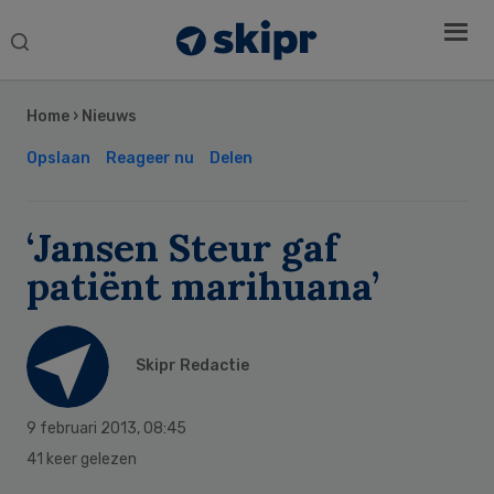
Search
this
Secondary
website
Sidebar
Home
›
Nieuws
Opslaan
Reageer nu
Delen
‘Jansen Steur gaf
patiënt marihuana’
Skipr Redactie
9 februari 2013
,
08:45
41 keer gelezen