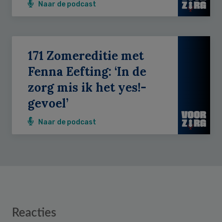
Naar de podcast
171 Zomereditie met
Fenna Eefting: ‘In de
zorg mis ik het yes!-
gevoel’
Naar de podcast
Reader
Reacties