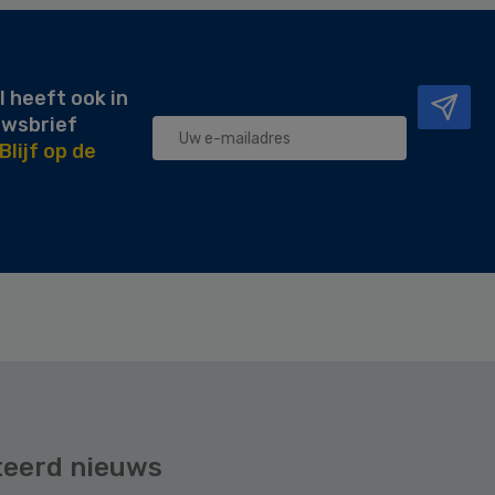
l heeft ook in
uwsbrief
Blijf op de
teerd nieuws