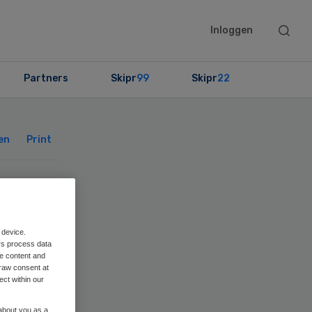
Searc
Inloggen
this
websit
Partners
Skipr
99
Skipr
22
Primary
Sidebar
en
Print
 device.
rs process data
me content and
raw consent at
ect within our
 about you as a