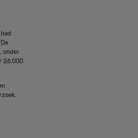
j had
 De
, onder
r 26.000
en
rzoek.