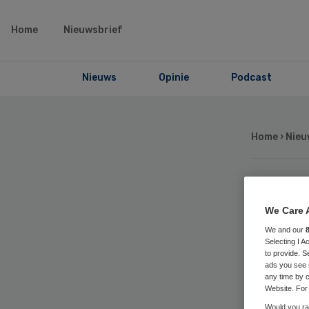
Home
Nieuwsbrief
Nieuws
Opinie
Podcast
Home
›
Nieu
Ja
We Care 
on
We and our
Selecting I 
to provide. S
ads you see 
me
any time by c
Website. For 
Would you rat