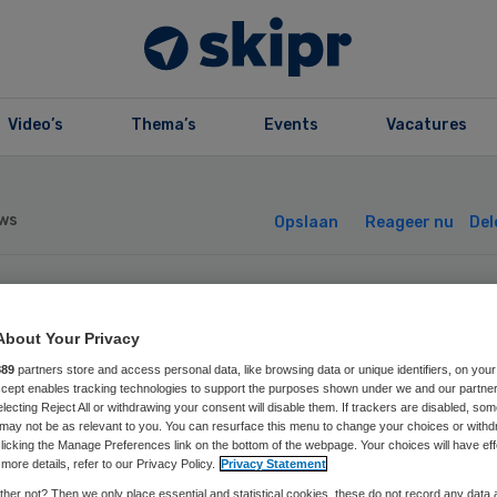
Video’s
Thema’s
Events
Vacatures
ws
Opslaan
Reageer nu
Del
panse nepdokter
About Your Privacy
derzocht 2300
889
partners store and access personal data, like browsing data or unique identifiers, on your
Accept enables tracking technologies to support the purposes shown under we and our partne
electing Reject All or withdrawing your consent will disable them. If trackers are disabled, so
may not be as relevant to you. You can resurface this menu to change your choices or withd
nsen
licking the Manage Preferences link on the bottom of the webpage. Your choices will have eff
more details, refer to our Privacy Policy.
Privacy Statement
her not? Then we only place essential and statistical cookies, these do not record any data