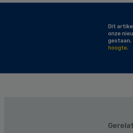
Secondary
Sidebar
Dit artike
onze nie
gestaan.
hoogte.
Gerela