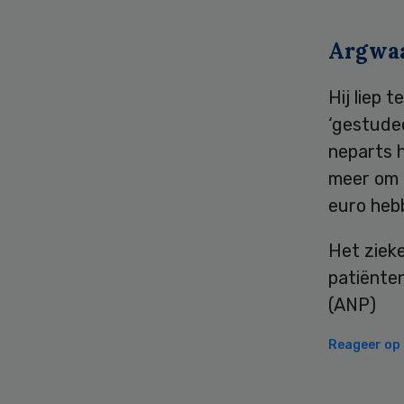
Argwa
Hij liep 
‘gestude
neparts h
meer om 
euro heb
Het ziek
patiënte
(ANP)
Reageer op d