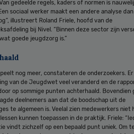
Van gedeelde regels, kaders of normen is nauweli
“Een sociaal werker maakt een andere analyse dan
g”, illustreert Roland Friele, hoofd van de
safdeling bij Nivel. “Binnen deze sector zijn vers
 wat goede jeugdzorg is.”
haald
speelt nog meer, constateren de onderzoekers. Er
ring van de Jeugdwet veel veranderd en de rappo
rdoor op sommige punten achterhaald. Bovendien
agde deelnemers aan dat de boodschap uit de
es te algemeen is. Veelal zien medewerkers niet 
lessen kunnen toepassen in de praktijk. Friele: “I
ie vindt zichzelf op een bepaald punt uniek. Om te