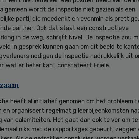
algemeen wordt de inspectie niet gezien als een
lijke partij die meedenkt en evenmin als prettige
ende partner. Ook dat staat een constructieve
ing in de weg, schrijft Nivel. De inspectie zou 
eld in gesprek kunnen gaan om dit beeld te kante
gverleners nodigen de inspectie nadrukkelijk uit 
ar wat er beter kan”, constateert Friele.
pzaam
tie heeft al initiatief genomen om het probleem t
n en organiseert regelmatig leerbijeenkomsten na
g van calamiteiten. Het gaat dan ook te ver om te 
elemaal niks met de rapportages gebeurt, zeggen
kers. Als de getrokken conclusies worden vertaal