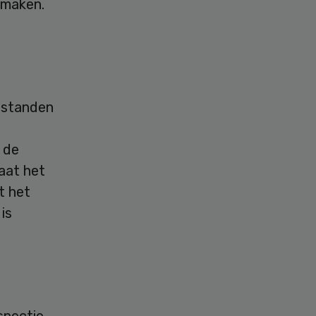
 maken.
sstanden
e
 de
aat het
t het
is
spectie.