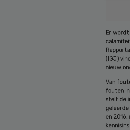
Er wordt 
calamitei
Rapporta
(IGJ) vin
nieuw on
Van foute
fouten in
stelt de
geleerde
en 2016,
kennisins