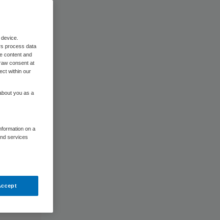
 device.
rs process data
me content and
raw consent at
ect within our
 about you as a
information on a
and services
Accept