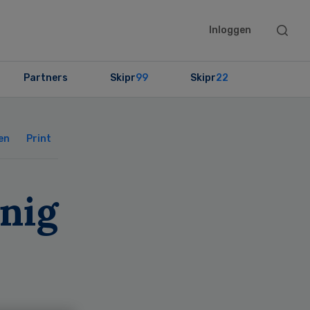
Searc
Inloggen
this
websit
Partners
Skipr
99
Skipr
22
Primary
Sidebar
en
Print
nig