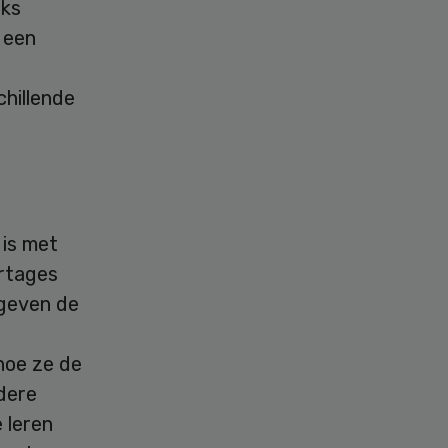
jks
 een
chillende
 is met
rtages
 geven de
hoe ze de
edere
 leren