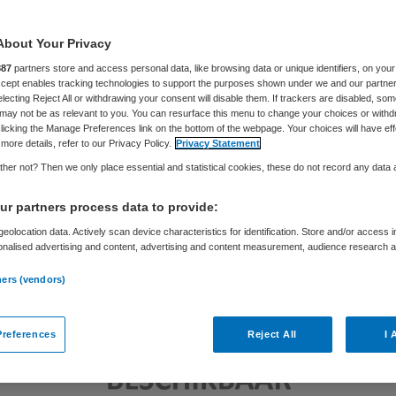
Sytse Wilman
31 oktober 2019
,
13:32
149 keer gelezen
About Your Privacy
887
partners store and access personal data, like browsing data or unique identifiers, on your
Accept enables tracking technologies to support the purposes shown under we and our partne
electing Reject All or withdrawing your consent will disable them. If trackers are disabled, so
may not be as relevant to you. You can resurface this menu to change your choices or withd
licking the Manage Preferences link on the bottom of the webpage. Your choices will have eff
more details, refer to our Privacy Policy.
Privacy Statement
her not? Then we only place essential and statistical cookies, these do not record any data
r partners process data to provide:
eolocation data. Actively scan device characteristics for identification. Store and/or access 
onalised advertising and content, advertising and content measurement, audience research 
.
ners (vendors)
references
Reject All
I 