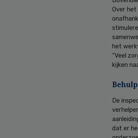
Over het 
onafhanke
stimuler
samenwerk
het werkv
“Veel zor
kijken na
Behul
De inspec
verhelpe
aanleidin
dat er h
onderzoe