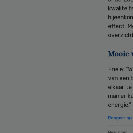
kwaliteit
bijeenko
effect. 
overzich
Mooie 
Friele: “
van een 
elkaar te
manier ku
energie.”
Reageer op d
Meer over: