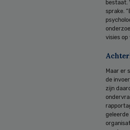
bestaat. 
sprake. 
psycholoo
onderzoek
visies op
Achter
Maar er 
de invoe
zijn daa
ondervra
rapportag
geleerde 
organisat