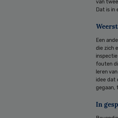
van twee
Dat is in
Weers
Een ande
die zich
inspectie
fouten di
leren van
idee dat 
gegaan, t
In ges
Bovendien