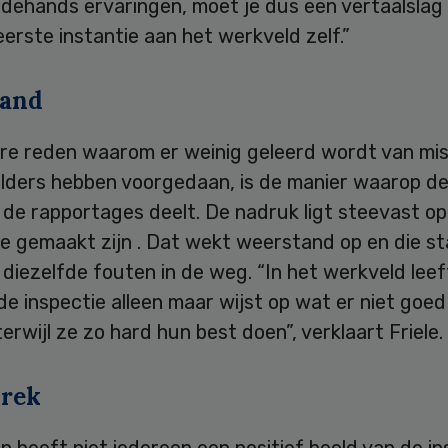
dehands ervaringen, moet je dus een vertaalslag
 eerste instantie aan het werkveld zelf.”
tand
re reden waarom er weinig geleerd wordt van mi
 elders hebben voorgedaan, is de manier waarop d
 de rapportages deelt. De nadruk ligt steevast op
e gemaakt zijn . Dat wekt weerstand op en die st
 diezelfde fouten in de weg. “In het werkveld leef
de inspectie alleen maar wijst op wat er niet goed 
erwijl ze zo hard hun best doen”, verklaart Friele.
prek
 heeft niet iedereen een positief beeld van de in