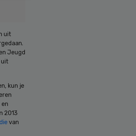
 uit
orgedaan.
 en Jeugd
 uit
n, kun je
leren
 en
in 2013
udie
van