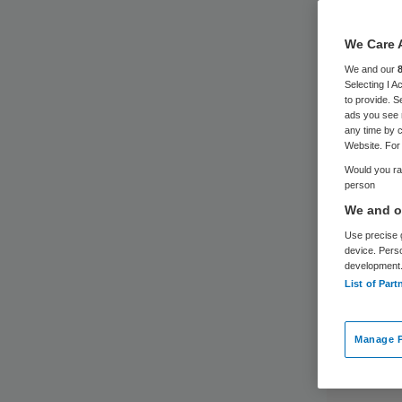
We Care 
We and our
Selecting I 
to provide. S
ads you see 
any time by c
Website. For 
Would you rat
person
We and ou
Use precise g
device. Pers
development
List of Part
Manage P