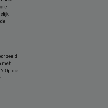
iale
lijk
 de
oorbeeld
m met
r? Op die
n