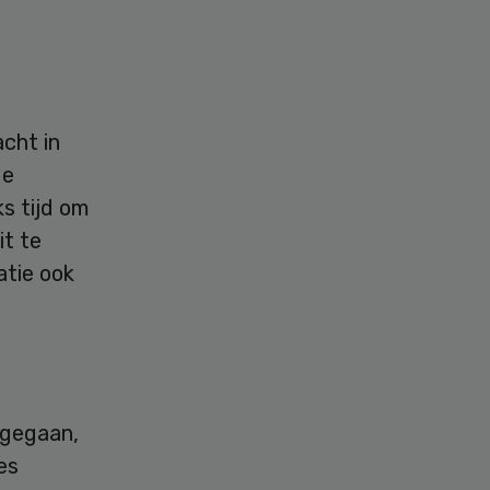
cht in
ge
s tijd om
it te
atie ook
 gegaan,
es