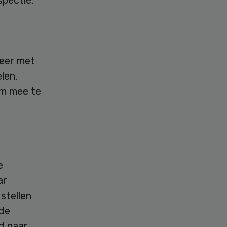
,
meer met
len.
om mee te
e
ar
stellen
 de
d naar