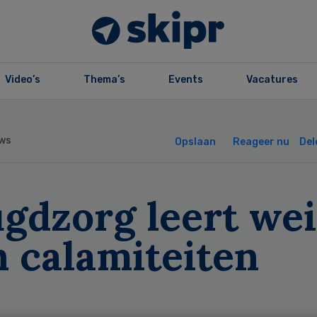
Video’s
Thema’s
Events
Vacatures
ws
Opslaan
Reageer nu
Del
gdzorg leert wei
n calamiteiten