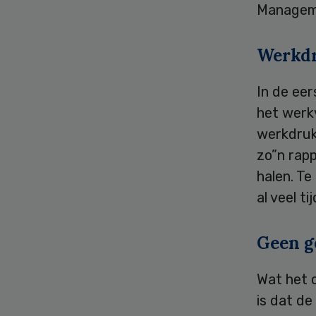
Manageme
Werkd
In de eer
het werk
werkdruk 
zo”n rapp
halen. Te
al veel t
Geen g
Wat het o
is dat de