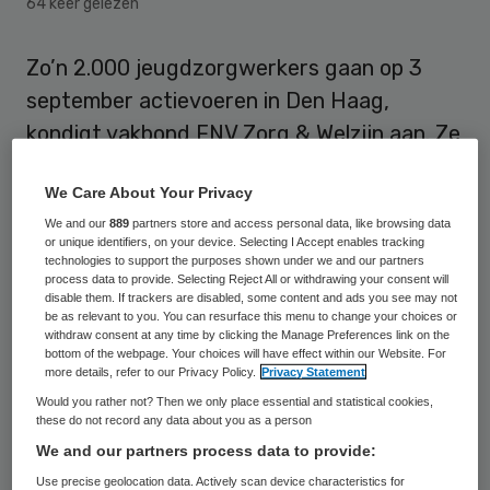
64 keer gelezen
Zo’n 2.000 jeugdzorgwerkers gaan op 3
september actievoeren in Den Haag,
kondigt vakbond FNV Zorg & Welzijn aan. Ze
eisen onder meer 750 miljoen euro extra
We Care About Your Privacy
voor de jeugdzorg en minder
We and our
889
partners store and access personal data, like browsing data
“aanbestedingswaanzin” en bureaucratie.
or unique identifiers, on your device. Selecting I Accept enables tracking
technologies to support the purposes shown under we and our partners
process data to provide. Selecting Reject All or withdrawing your consent will
Door bezuinigingen op de jeugdzorg en de
disable them. If trackers are disabled, some content and ads you see may not
toenemende vraag naar zorg, raken de
be as relevant to you. You can resurface this menu to change your choices or
withdraw consent at any time by clicking the Manage Preferences link on the
gemeentelijke geldpotten leeg, waarschuwt
bottom of the webpage. Your choices will have effect within our Website. For
more details, refer to our Privacy Policy.
Privacy Statement
de
vakbond
. “Gemeenten proberen dit op te
Would you rather not? Then we only place essential and statistical cookies,
lossen met goedkope aanbestedingen voor
these do not record any data about you as a person
te lage tarieven en te weinig tijd per kind.
We and our partners process data to provide:
Gevolg: wachtlijsten lopen op en kinderen en
Use precise geolocation data. Actively scan device characteristics for