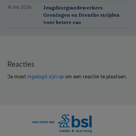
Jeugdzorgmedewerkers
16 feb 2026
Groningen en Drenthe strijden
voor betere cao
Reader
Reacties
Interactions
Je moet
ingelogd zijn op
om een reactie te plaatsen.