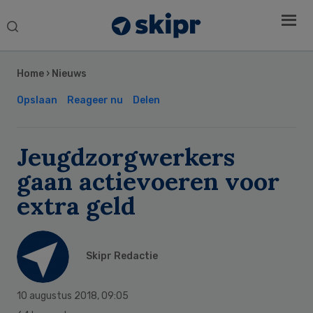
Search
this
Secondary
website
Sidebar
Home
›
Nieuws
Opslaan
Reageer nu
Delen
Jeugdzorgwerkers
gaan actievoeren voor
extra geld
Skipr Redactie
10 augustus 2018
,
09:05