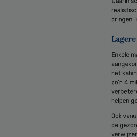
Daarin s
realistis
dringen. 
Lagere
Enkele m
aangekon
het kabi
zo’n 4 m
verbeter
helpen g
Ook vanu
de gezon
verwijze