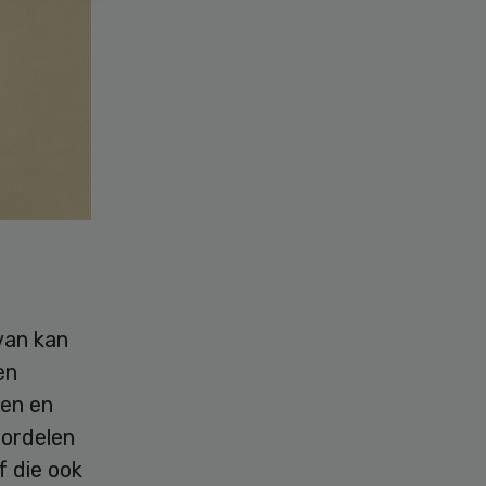
van kan
en
den en
oordelen
f die ook