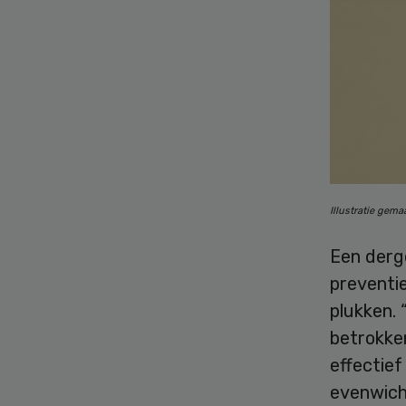
Illustratie gem
Een derg
preventi
plukken. 
betrokken
effectief
evenwicht