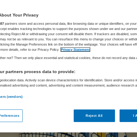
About Your Privacy
Wilbert Zuil
16 december 2024
,
14:16
3172 keer gelezen
887
partners store and access personal data, like browsing data or unique identifiers, on your
Accept enables tracking technologies to support the purposes shown under we and our partne
electing Reject All or withdrawing your consent will disable them. If trackers are disabled, so
may not be as relevant to you. You can resurface this menu to change your choices or withd
net werkt aan een investeringsmodel voor prevent
licking the Manage Preferences link on the bottom of the webpage. Your choices will have eff
more details, refer to our Privacy Policy.
Privacy Statement
de besparingen op zorg gerelateerd kunnen wor
her not? Then we only place essential and statistical cookies, these do not record any data
eringen in preventie, schrijft onder meer staatss
r partners process data to provide:
Karremans van VWS (Preventie) in een brief aan 
eolocation data. Actively scan device characteristics for identification. Store and/or access 
onalised advertising and content, advertising and content measurement, audience research 
.
ners (vendors)
references
Reject All
I 