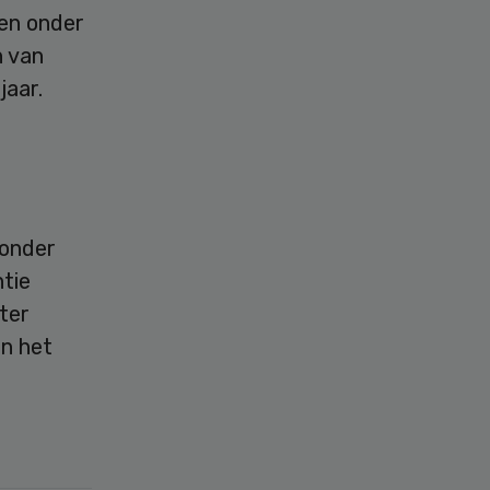
ren onder
n van
jaar.
 onder
tie
ter
In het