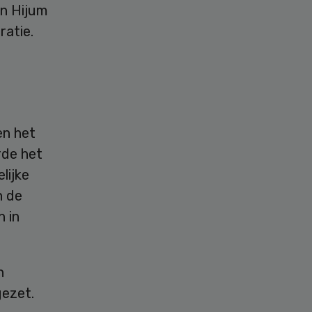
an Hijum
ratie.
en het
rde het
lijke
n de
 in
n
gezet.