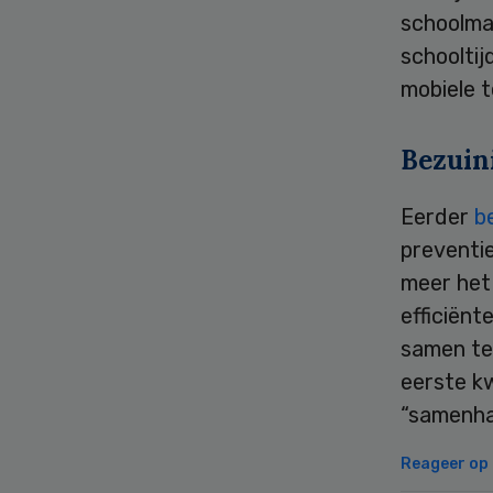
schoolma
schoolti
mobiele t
Bezuin
Eerder
b
preventi
meer het
efficiënt
samen te 
eerste k
“samenha
Reageer op d