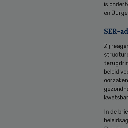
is onder
en Jurgen
SER-ad
Zij reage
structur
terugdri
beleid v
oorzaken
gezondhe
kwetsbare
In de br
beleidsag