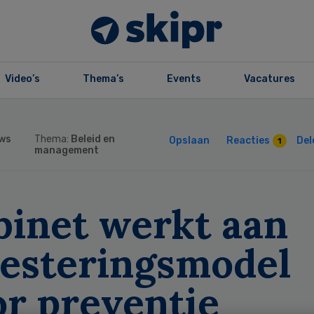
Video’s
Thema’s
Events
Vacatures
ws
Thema:
Beleid en
Opslaan
Reacties
Del
1
management
binet werkt aan
vesteringsmodel
or preventie