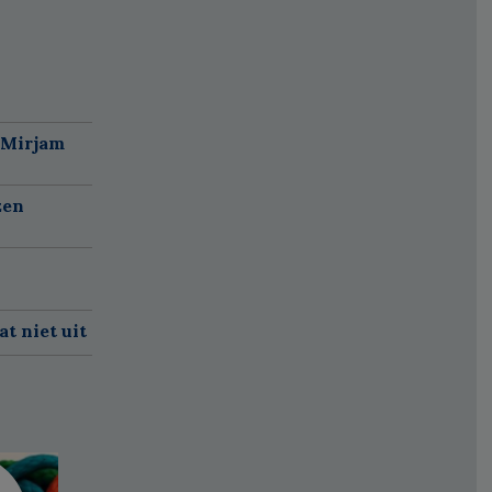
 Mirjam
zen
t niet uit