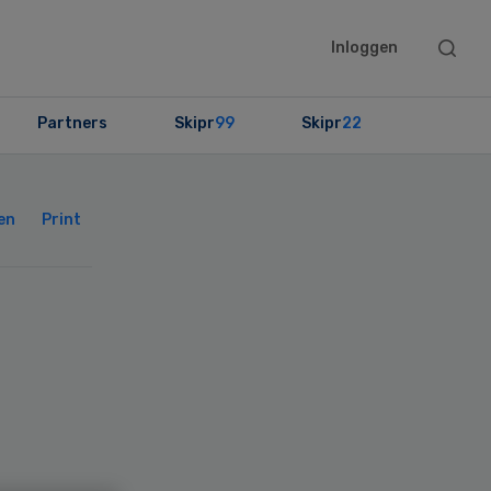
Searc
Inloggen
this
websit
Partners
Skipr
99
Skipr
22
Primary
Sidebar
en
Print