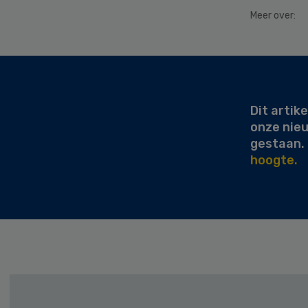
Meer over:
Secondary
Sidebar
Dit artike
onze nie
gestaan.
hoogte.