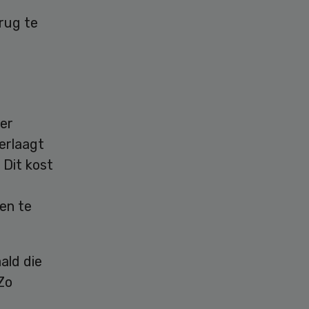
erug te
der
erlaagt
 Dit kost
en te
ald die
Zo