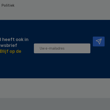
Politiek
l heeft ook in
uwsbrief
Blijf op de