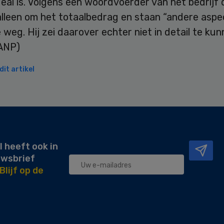
eal is. Volgens een woordvoerder van het bedrijf 
alleen om het totaalbedrag en staan “andere aspe
e weg. Hij zei daarover echter niet in detail te ku
(ANP)
it artikel
l heeft ook in
uwsbrief
Blijf op de