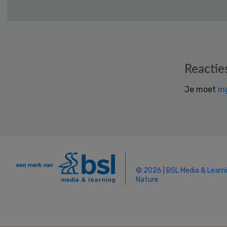
Reader
Reactie
Interactions
Je moet
in
© 2026 | BSL Media & Learn
Nature