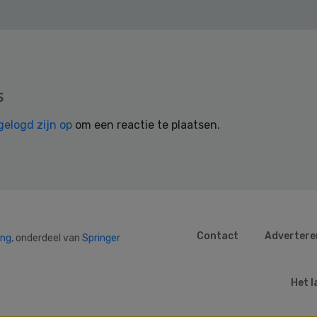
s
gelogd zijn op
om een reactie te plaatsen.
Contact
Advertere
ing
, onderdeel van
Springer
Het l