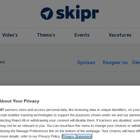
Video’s
Thema’s
Events
Vacatures
ws
Opslaan
Reageer nu
Del
mer vindt dat
About Your Privacy
rmaceut cynisch
887
partners store and access personal data, like browsing data or unique identifiers, on your
Accept enables tracking technologies to support the purposes shown under we and our partne
electing Reject All or withdrawing your consent will disable them. If trackers are disabled, so
l speelt
may not be as relevant to you. You can resurface this menu to change your choices or withd
licking the Manage Preferences link on the bottom of the webpage. Your choices will have eff
more details, refer to our Privacy Policy.
Privacy Statement