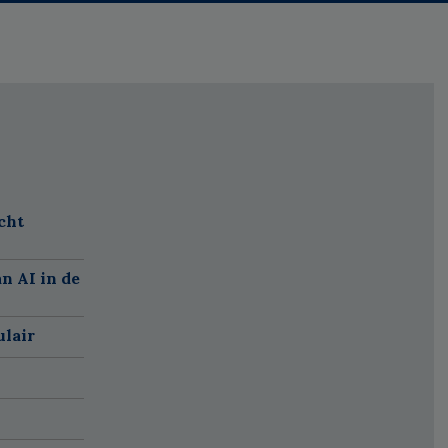
cht
n AI in de
ulair