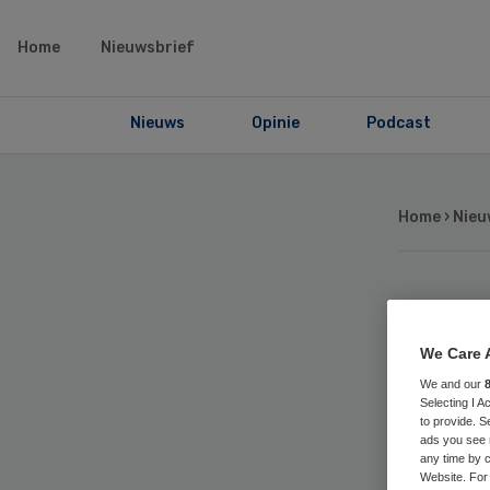
Home
Nieuwsbrief
Nieuws
Opinie
Podcast
Home
›
Nieu
Ka
We Care 
fa
We and our
Selecting I 
to provide. S
spe
ads you see 
any time by c
Website. For 