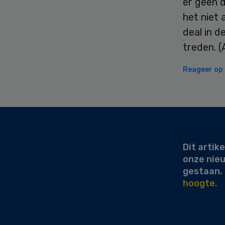
er geen d
het niet 
deal in d
treden. 
Reageer op d
Secondary
Sidebar
Dit artike
onze nie
gestaan.
hoogte.