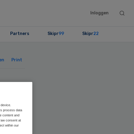
Searc
Inloggen
this
websit
Partners
Skipr
99
Skipr
22
Primary
Sidebar
en
Print
 device.
rs process data
me content and
raw consent at
ect within our