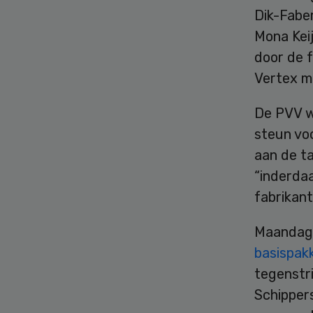
Dik-Fabe
Mona Keij
door de 
Vertex m
De PVV w
steun voo
aan de t
“inderdaa
fabrikant
Maandag 
basispak
tegenstr
Schippers