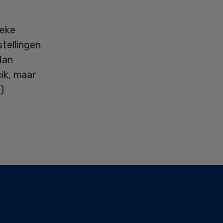
ieke
tellingen
dan
ik, maar
)