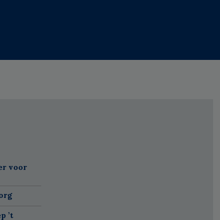
er voor
org
p ’t