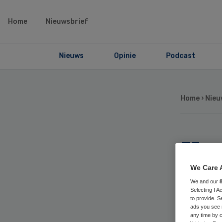
Home
Nieuwsbrief
Nieuws
Opinie
Podcast
Home
›
Nieu
Ka
sla
We Care 
We and our
Selecting I 
to provide. S
ads you see 
any time by c