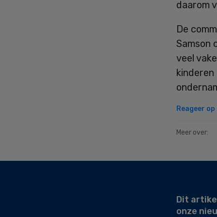
daarom v
De commi
Samson co
veel vake
kinderen 
ondernam 
Reageer op d
Meer over:
Secondary
Sidebar
Dit artike
onze nie