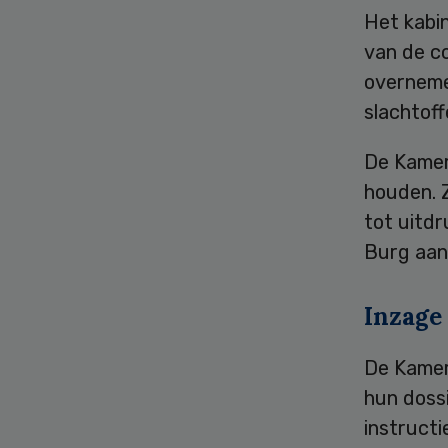
Het kabi
van de c
overneme
slachtoff
De Kamer 
houden. 
tot uitdr
Burg aan
Inzage
De Kamer 
hun dossi
instructi