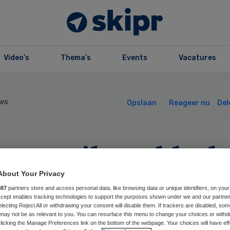
Video’s
Thema’s
Events
Vacatures
ws
Opslaan
Reageer nu
Del
mer wil snel hul
chtoffers misbru
About Your Privacy
887
partners store and access personal data, like browsing data or unique identifiers, on your
Accept enables tracking technologies to support the purposes shown under we and our partne
electing Reject All or withdrawing your consent will disable them. If trackers are disabled, so
may not be as relevant to you. You can resurface this menu to change your choices or withd
licking the Manage Preferences link on the bottom of the webpage. Your choices will have eff