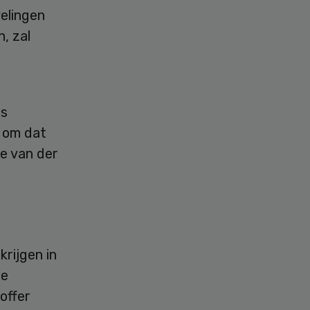
elingen
, zal
ls
n om dat
e van der
krijgen in
de
offer