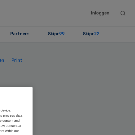
Searc
Inloggen
this
websit
Partners
Skipr
99
Skipr
22
Primary
Sidebar
en
Print
p
ik
 device.
rs process data
me content and
raw consent at
ect within our