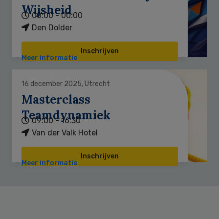
Wijsheid
00:00 - 00:00
Den Dolder
Inschrijven
Meer informatie
16 december 2025, Utrecht
Masterclass
Teamdynamiek
09:00 - 16:30
Van der Valk Hotel
Inschrijven
Meer informatie