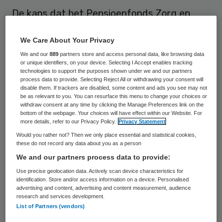
De kans dat het Pensioenfonds Zorg en
Welzijn (PFZW) volgend jaar de pensioenen
We Care About Your Privacy
moet verlagen is afgelopen maand iets
We and our
889
partners store and access personal data, like browsing data
kleiner geworden. Dat heeft het fonds
or unique identifiers, on your device. Selecting I Accept enables tracking
dinsdag bekend gemaakt.
technologies to support the purposes shown under we and our partners
process data to provide. Selecting Reject All or withdrawing your consent will
disable them. If trackers are disabled, some content and ads you see may not
De dekkingsgraad, de graadmeter die
be as relevant to you. You can resurface this menu to change your choices or
withdraw consent at any time by clicking the Manage Preferences link on the
aangeeft in hoeverre een fonds aan zijn
bottom of the webpage. Your choices will have effect within our Website. For
more details, refer to our Privacy Policy.
Privacy Statement
verplichtingen kan voldoen, ging bij PFZW
Would you rather not? Then we only place essential and statistical cookies,
vooruit van 89,2 naar 91,2 procent.
these do not record any data about you as a person
Onderzoeksbureau Aon Hewitt meldde
We and our partners process data to provide:
onlangs al dat de meeste fondsen hun
Use precise geolocation data. Actively scan device characteristics for
identification. Store and/or access information on a device. Personalised
financiële gezondheid vorige maand weer
advertising and content, advertising and content measurement, audience
research and services development.
wat zagen verbeteren.
List of Partners (vendors)