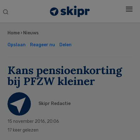
Search
this
Secondary
website
Sidebar
Home
›
Nieuws
Opslaan
Reageer nu
Delen
Kans pensioenkorting
bij PFZW kleiner
Skipr Redactie
15 november 2016
,
20:06
17 keer gelezen