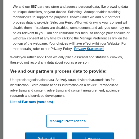
We and our
887
partners store and access personal data, like browsing data
or unique identifiers, on your device. Selecting I Accept enables tracking
1 mei 2023
,
09:53
technologies to support the purposes shown under we and our partners
process data to provide. Selecting Reject All or withdrawing your consent will
1239 keer gelezen
disable them. If trackers are disabled, some content and ads you see may not
be as relevant to you. You can resurface this menu to change your choices or
Karolien Biesheuvel heeft, in goed overleg,
withdraw consent at any time by clicking the Manage Preferences link on the
bottom of the webpage. Your choices will have effect within our Website. For
besloten om na bijna twee jaar de raad van
more details, refer to our Privacy Policy.
Privacy Statement
toezicht van Verenso te verlaten.
Would you rather not? Then we only place essential and statistical cookies,
these do not record any data about you as a person
We and our partners process data to provide:
Samen met de andere leden van de raad
Use precise geolocation data. Actively scan device characteristics for
van toezicht is zij tot de conclusie gekomen
identification. Store and/or access information on a device. Personalised
advertising and content, advertising and content measurement, audience
om haar taak neer te leggen. Het valt niet
research and services development.
List of Partners (vendors)
goed te combineren met haar rol als
specialist ouderengeneeskunde in
Manage Preferences
verschillende regionale en landelijke
initiatieven rond de ouderengeneeskunde.
Reject All
I Accept