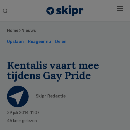
Search
this
Secondary
website
Sidebar
Home
›
Nieuws
Opslaan
Reageer nu
Delen
Kentalis vaart mee
tijdens Gay Pride
Skipr Redactie
29 juli 2014
,
11:07
45 keer gelezen