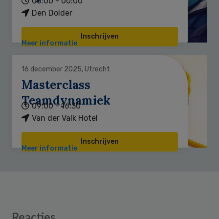
00:00 - 00:00
Den Dolder
Inschrijven
Meer informatie
16 december 2025, Utrecht
Masterclass
Teamdynamiek
09:00 - 16:30
Van der Valk Hotel
Inschrijven
Meer informatie
Reader
Reacties