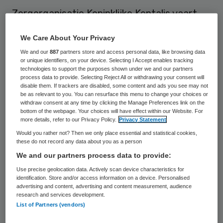
Zorgorganisatie Koninklijke Kentalis vaart
komende zaterdag mee in de botenparade
We Care About Your Privacy
tijdens de Gay Pride in Amsterdam. Dat
We and our
887
partners store and access personal data, like browsing data
meldt de organisatie in een persbericht.
or unique identifiers, on your device. Selecting I Accept enables tracking
technologies to support the purposes shown under we and our partners
process data to provide. Selecting Reject All or withdrawing your consent will
Kentalis
levert zorg aan mensen die doof,
disable them. If trackers are disabled, some content and ads you see may not
be as relevant to you. You can resurface this menu to change your choices or
slechthorend of autistisch zijn of die een
withdraw consent at any time by clicking the Manage Preferences link on the
taalontwikkelstoornis hebben. Het is voor
bottom of the webpage. Your choices will have effect within our Website. For
more details, refer to our Privacy Policy.
Privacy Statement
het eerst dat voor deze doelgroep een boot
Would you rather not? Then we only place essential and statistical cookies,
meevaart in de botenparade. Voor op het
these do not record any data about you as a person
We and our partners process data to provide:
dek staan dragqueens die bekende liedjes
Use precise geolocation data. Actively scan device characteristics for
in gebarentaal omzetten. Daarnaast is er
identification. Store and/or access information on a device. Personalised
onder meer voelbare muziek. De organisatie
advertising and content, advertising and content measurement, audience
research and services development.
werkt samen met Het Roze Gebaar, een
List of Partners (vendors)
netwerk voor dove en slechthorende