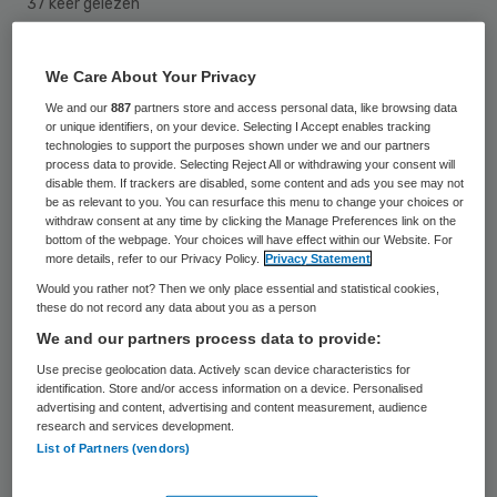
37 keer gelezen
We Care About Your Privacy
We and our
887
partners store and access personal data, like browsing data
or unique identifiers, on your device. Selecting I Accept enables tracking
technologies to support the purposes shown under we and our partners
process data to provide. Selecting Reject All or withdrawing your consent will
disable them. If trackers are disabled, some content and ads you see may not
be as relevant to you. You can resurface this menu to change your choices or
withdraw consent at any time by clicking the Manage Preferences link on the
bottom of the webpage. Your choices will have effect within our Website. For
more details, refer to our Privacy Policy.
Privacy Statement
Would you rather not? Then we only place essential and statistical cookies,
these do not record any data about you as a person
We and our partners process data to provide:
Use precise geolocation data. Actively scan device characteristics for
identification. Store and/or access information on a device. Personalised
De tuchtrechter in Eindhoven heeft
advertising and content, advertising and content measurement, audience
research and services development.
woensdag twee klachten over een
List of Partners (vendors)
toenmalige arts-assistent en zijn opleider