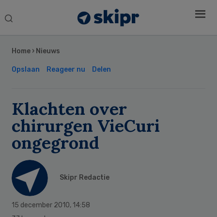
Search
this
Secondary
website
Sidebar
Home
›
Nieuws
Opslaan
Reageer nu
Delen
Klachten over
chirurgen VieCuri
ongegrond
Skipr Redactie
15 december 2010
,
14:58