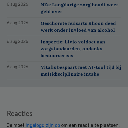
NZa: Langdurige zorg houdt weer
6 aug 2026
geld over
Geschorste huisarts Rhoon deed
6 aug 2026
werk onder invloed van alcohol
Inspectie: Livio voldoet aan
6 aug 2026
zorgstandaarden, ondanks
bestuurscrisis
Vitalis bespaart met AI-tool tijd bij
6 aug 2026
multidisciplinaire intake
Reader
Reacties
Interactions
Je moet
ingelogd zijn op
om een reactie te plaatsen.