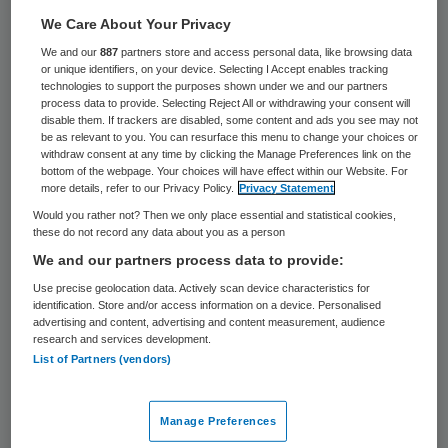
55 keer gelezen
We Care About Your Privacy
We and our
887
partners store and access personal data, like browsing data
or unique identifiers, on your device. Selecting I Accept enables tracking
technologies to support the purposes shown under we and our partners
process data to provide. Selecting Reject All or withdrawing your consent will
disable them. If trackers are disabled, some content and ads you see may not
be as relevant to you. You can resurface this menu to change your choices or
withdraw consent at any time by clicking the Manage Preferences link on the
bottom of the webpage. Your choices will have effect within our Website. For
more details, refer to our Privacy Policy.
Privacy Statement
Would you rather not? Then we only place essential and statistical cookies,
these do not record any data about you as a person
We and our partners process data to provide:
Use precise geolocation data. Actively scan device characteristics for
identification. Store and/or access information on a device. Personalised
advertising and content, advertising and content measurement, audience
research and services development.
List of Partners (vendors)
Bert Kleinlugtenbeld wordt per 1 december
voorzitter van de raad van bestuur van het
Streekziekenhuis Koningin Beatrix (SKB) in
Manage Preferences