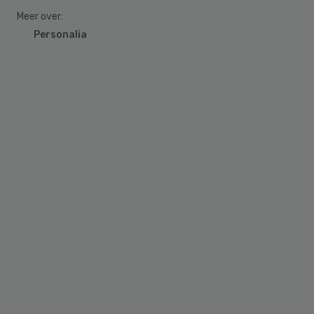
Meer over:
Personalia
Primary
Sidebar