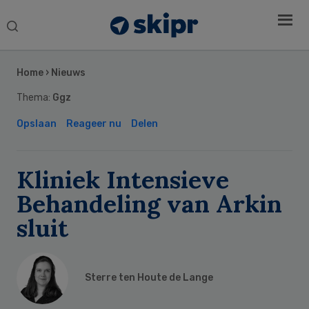
Search
this
Secondary
website
Sidebar
Home
›
Nieuws
Thema:
Ggz
Opslaan
Reageer nu
Delen
Kliniek Intensieve
Behandeling van Arkin
sluit
Sterre ten Houte de Lange