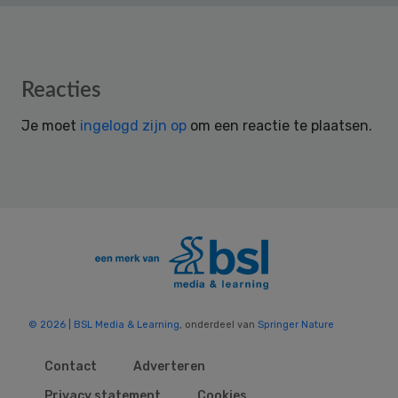
Reader
Reacties
Interactions
Je moet
ingelogd zijn op
om een reactie te plaatsen.
© 2026 | BSL Media & Learning
, onderdeel van
Springer Nature
Contact
Adverteren
Privacy statement
Cookies