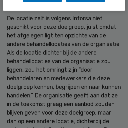
Locatie
De locatie zelf is volgens Inforsa niet
geschikt voor deze doelgroep, juist omdat
het afgelegen ligt ten opzichte van de
andere behandellocaties van de organisatie.
Als de locatie dichter bij de andere
behandellocaties van de organisatie zou
liggen, zou het omringt zijn “door
behandelaren en medewerkers die deze
doelgroep kennen, begrijpen en naar kunnen
handelen.” De organisatie geeft aan dat ze
in de toekomst graag een aanbod zouden
blijven geven voor deze doelgroep, maar
dan op een andere locatie, dichterbij de