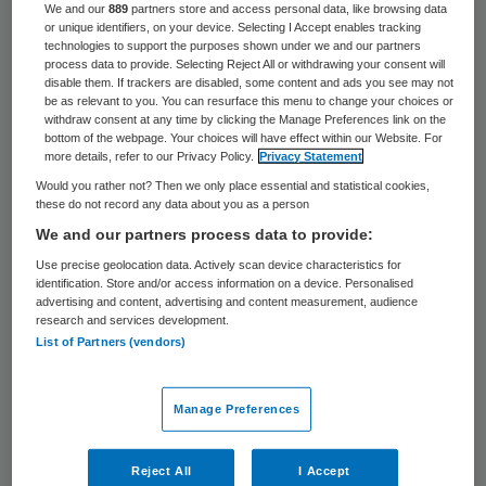
vanuit de ziekte soms
We and our
889
partners store and access personal data, like browsing data
or unique identifiers, on your device. Selecting I Accept enables tracking
ook agressiever, worden en nog meer
technologies to support the purposes shown under we and our partners
process data to provide. Selecting Reject All or withdrawing your consent will
intensieve zorg nodig hebben”, is te lezen
op
disable them. If trackers are disabled, some content and ads you see may not
de website van Inforsa
. “Inforsa heeft al
be as relevant to you. You can resurface this menu to change your choices or
withdraw consent at any time by clicking the Manage Preferences link on the
enige tijd grote moeite om de
bottom of the webpage. Your choices will have effect within our Website. For
more details, refer to our Privacy Policy.
Privacy Statement
personeelsbezetting voor deze kliniek op pijl
Would you rather not? Then we only place essential and statistical cookies,
te houden. Helaas hebben recent een
these do not record any data about you as a person
aantal behandelaren gekozen om ergens
We and our partners process data to provide:
anders te gaan werken. Hierdoor is er een
Use precise geolocation data. Actively scan device characteristics for
identification. Store and/or access information on a device. Personalised
acuut probleem ontstaan. Wij kunnen door
advertising and content, advertising and content measurement, audience
research and services development.
het grote ontstane capaciteitstekort niet
List of Partners (vendors)
meer de veiligheid en kwaliteit zorg
garanderen die, zeker voor deze kwetsbare
Manage Preferences
doelgroep, nodig is.”
Reject All
I Accept