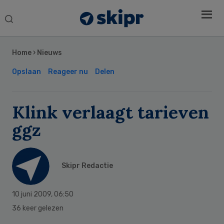
Search
this
Secondary
website
Sidebar
Home
›
Nieuws
Opslaan
Reageer nu
Delen
Klink verlaagt tarieven
ggz
Skipr Redactie
10 juni 2009
,
06:50
36 keer gelezen