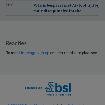
Vitalis bespaart met AI-tool tijd bij
14:18
multidisciplinaire intake
Reader
Reacties
Interactions
Je moet
ingelogd zijn op
om een reactie te plaatsen.