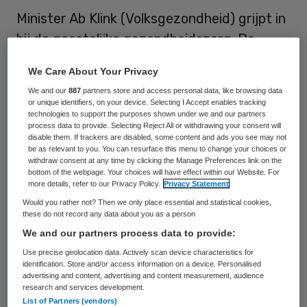
Minister Ab Klink (Volksgezondheid) grijpt in
bij de geestelijke gezondheidszorg. De
tarieven gaan in 2010 met 3,5 procent
We Care About Your Privacy
omlaag. Dit levert een besparing van 119
We and our
887
partners store and access personal data, like browsing data
miljoen euro op. Klink heeft dit dinsdag aan
or unique identifiers, on your device. Selecting I Accept enables tracking
technologies to support the purposes shown under we and our partners
de Tweede Kamer geschreven.
process data to provide. Selecting Reject All or withdrawing your consent will
disable them. If trackers are disabled, some content and ads you see may not
be as relevant to you. You can resurface this menu to change your choices or
Nog langere ggz-wachtlijsten
withdraw consent at any time by clicking the Manage Preferences link on the
bottom of the webpage. Your choices will have effect within our Website. For
more details, refer to our Privacy Policy.
Privacy Statement
De minister moet ingrijpen, omdat de
Would you rather not? Then we only place essential and statistical cookies,
these do not record any data about you as a person
kosten voor behandelingen in de geestelijke
We and our partners process data to provide:
gezondheidszorg 200 miljoen hoger
Use precise geolocation data. Actively scan device characteristics for
uitvallen dan voorzien. Hij schrijft dat hij
identification. Store and/or access information on a device. Personalised
advertising and content, advertising and content measurement, audience
beseft dat dit voor de sector een stevige
research and services development.
opgave betekent.
Marleen Barth
, voorzitter
List of Partners (vendors)