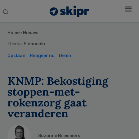
Search
this
Secondary
website
Sidebar
Home
›
Nieuws
Thema:
Financiën
Opslaan
Reageer nu
Delen
KNMP: Bekostiging
stoppen-met-
rokenzorg gaat
veranderen
Suzanne Bremmers