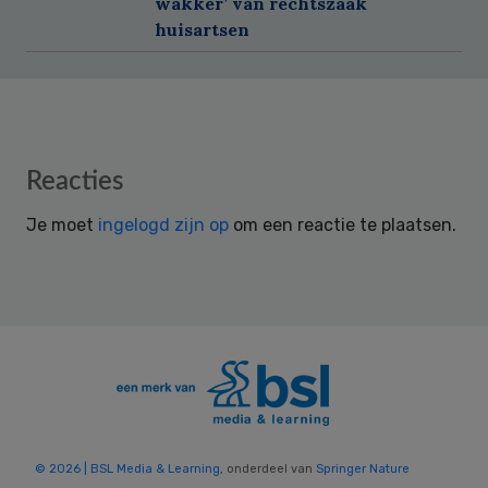
wakker’ van rechtszaak
huisartsen
Reader
Reacties
Interactions
Je moet
ingelogd zijn op
om een reactie te plaatsen.
© 2026 | BSL Media & Learning
, onderdeel van
Springer Nature