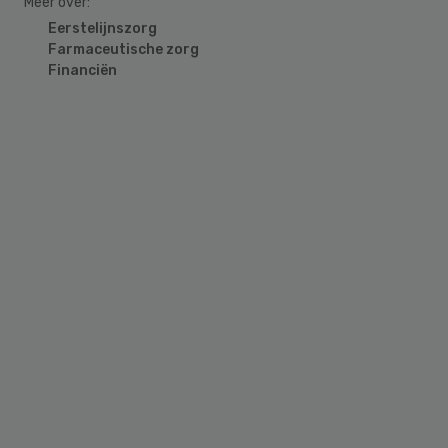
Meer over:
Eerstelijnszorg
Farmaceutische zorg
Financiën
Primary
Sidebar