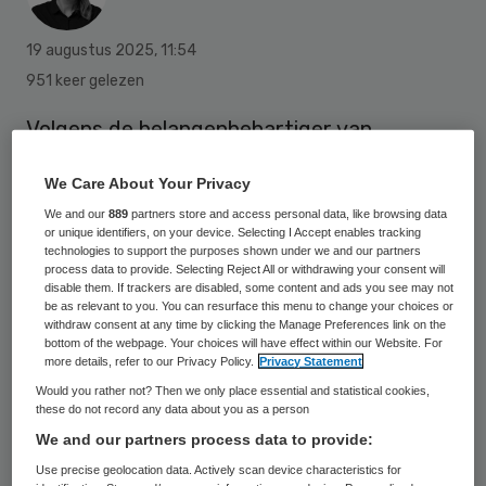
19 augustus 2025
,
11:54
951 keer gelezen
Volgens de belangenbehartiger van
apothekers, de KNMP, wordt de bekostiging
We Care About Your Privacy
van stoppen-met-rokenzorg mogelijk
We and our
889
partners store and access personal data, like browsing data
herzien. Apotheekteams in de wijk krijgen
or unique identifiers, on your device. Selecting I Accept enables tracking
technologies to support the purposes shown under we and our partners
mogelijk een grotere rol.
process data to provide. Selecting Reject All or withdrawing your consent will
disable them. If trackers are disabled, some content and ads you see may not
be as relevant to you. You can resurface this menu to change your choices or
withdraw consent at any time by clicking the Manage Preferences link on the
De KNMP stelt dat de Nederlandse
bottom of the webpage. Your choices will have effect within our Website. For
more details, refer to our Privacy Policy.
Privacy Statement
Zorgautoriteit (NZa) per 2027
Would you rather not? Then we only place essential and statistical cookies,
veranderingen wil doorvoeren in de
these do not record any data about you as a person
bekostiging van stoppen-met-rokenzorg. In
We and our partners process data to provide:
oktober valt daarover een besluit. De KNMP
Use precise geolocation data. Actively scan device characteristics for