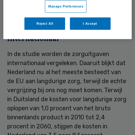
Instituut van het CDA. Oud-minister Ab
Manage Preferences
Klink en econoom Lans Bovenberg behoren
tot de auteurs.
Reject All
I Accept
Internationaal
In de studie worden de zorguitgaven
internationaal vergeleken. Daaruit blijkt dat
Nederland nu al het meeste besteedt van
de EU aan langdurige zorg, terwijl de echte
vergrijzing bij ons nog moet komen. Terwijl
in Duitsland de kosten voor langdurige zorg
oplopen van 1,0 procent van het bruto
binnenlands product in 2010 tot 2,4
procent in 2060, stijgen de kosten in