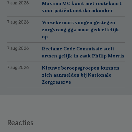
Máxima MC komt met routekaart
7 aug 2026
voor patiënt met darmkanker
Verzekeraars vangen gestegen
7 aug 2026
zorgvraag ggz maar gedeeltelijk
op
Reclame Code Commissie stelt
7 aug 2026
artsen gelijk in zaak Philip Morris
Nieuwe beroepsgroepen kunnen
7 aug 2026
zich aanmelden bij Nationale
Zorgreserve
Reader
Reacties
Interactions