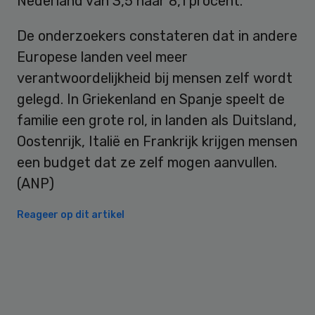
Nederland van 3,5 naar 8,1 procent.
De onderzoekers constateren dat in andere
Europese landen veel meer
verantwoordelijkheid bij mensen zelf wordt
gelegd. In Griekenland en Spanje speelt de
familie een grote rol, in landen als Duitsland,
Oostenrijk, Italië en Frankrijk krijgen mensen
een budget dat ze zelf mogen aanvullen.
(ANP)
Reageer op dit artikel
Primary
Sidebar