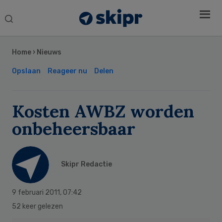
Search
this
Secondary
website
Sidebar
Home
›
Nieuws
Opslaan
Reageer nu
Delen
Kosten AWBZ worden
onbeheersbaar
Skipr Redactie
9 februari 2011
,
07:42
52 keer gelezen