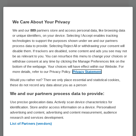
We Care About Your Privacy
We and our
889
partners store and access personal data, like browsing data
or unique identifiers, on your device. Selecting I Accept enables tracking
technologies to support the purposes shown under we and our partners
process data to provide. Selecting Reject All or withdrawing your consent will
disable them. If trackers are disabled, some content and ads you see may not
be as relevant to you. You can resurface this menu to change your choices or
withdraw consent at any time by clicking the Manage Preferences link on the
bottom of the webpage. Your choices will have effect within our Website. For
more details, refer to our Privacy Policy.
Privacy Statement
Would you rather not? Then we only place essential and statistical cookies,
these do not record any data about you as a person
We and our partners process data to provide:
De kosten van langdurige zorg zullen de
Use precise geolocation data. Actively scan device characteristics for
identification. Store and/or access information on a device. Personalised
komende decennia gigantisch oplopen en
advertising and content, advertising and content measurement, audience
daarmee onbeheersbaar worden. Dat blijkt
research and services development.
List of Partners (vendors)
uit een rapport van het Wetenschappelijk