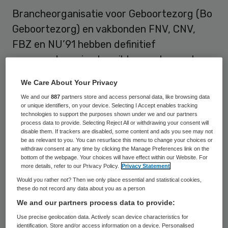
Brancheorganisatie voor Geboortezorg (Bo
Geboortezorg) en vakbonden FNV, CNV,
FBZ en NU’91 hebben definitief
overeenstemming bereikt over de eerste
cao Kraamzorg. Volgens de
We Care About Your Privacy
brancheorganisatie schept het akkoord
We and our
887
partners store and access personal data, like browsing data
“rust en duidelijkheid”.
or unique identifiers, on your device. Selecting I Accept enables tracking
technologies to support the purposes shown under we and our partners
process data to provide. Selecting Reject All or withdrawing your consent will
De cao voorziet in een loonsverhogingen
disable them. If trackers are disabled, some content and ads you see may not
be as relevant to you. You can resurface this menu to change your choices or
van 0,65 procent in 2017 oplopend tot
withdraw consent at any time by clicking the Manage Preferences link on the
bottom of the webpage. Your choices will have effect within our Website. For
daarna 1 procent. Bovendien wordt de
more details, refer to our Privacy Policy.
Privacy Statement
eindejaarsuitkering met een half procent
Would you rather not? Then we only place essential and statistical cookies,
these do not record any data about you as a person
verhoogd van 5,7 naar 6,2 procent. Ook
We and our partners process data to provide:
ontvangen de werknemers over hun
Use precise geolocation data. Actively scan device characteristics for
verlofuren per 1 januari 2017, een
identification. Store and/or access information on a device. Personalised