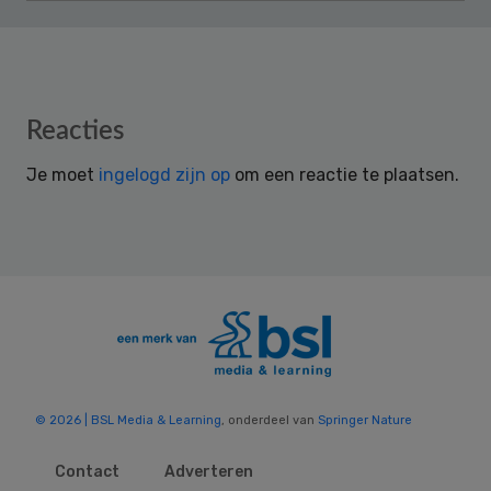
Reader
Reacties
Interactions
Je moet
ingelogd zijn op
om een reactie te plaatsen.
© 2026 | BSL Media & Learning
, onderdeel van
Springer Nature
Contact
Adverteren