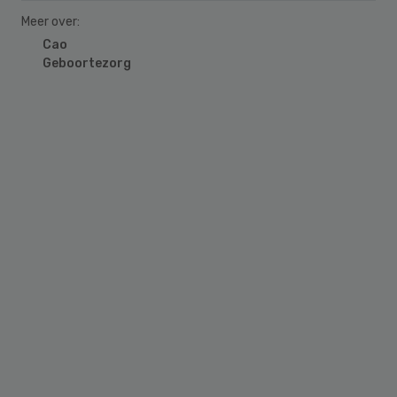
Meer over:
Cao
Geboortezorg
Primary
Sidebar