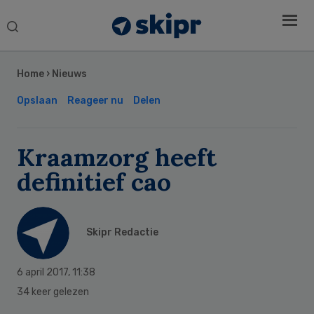
Search
this
Secondary
website
Sidebar
Home
›
Nieuws
Opslaan
Reageer nu
Delen
Kraamzorg heeft
definitief cao
Skipr Redactie
6 april 2017
,
11:38
34 keer gelezen