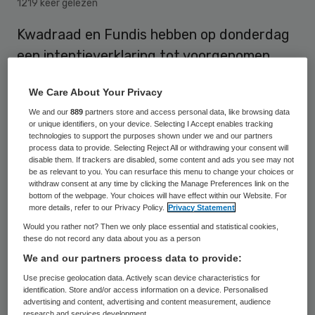
1219 keer gelezen
Kwadraad en Fundis hebben op donderdag
een intentieverklaring tot voorgenomen
fusie ondertekend. De fusie moet onder
We Care About Your Privacy
meer een oplossing bieden voor de
We and our
889
partners store and access personal data, like browsing data
financiële problemen bij Kwadraad. De
or unique identifiers, on your device. Selecting I Accept enables tracking
organisatie die maatschappelijk werk in
technologies to support the purposes shown under we and our partners
process data to provide. Selecting Reject All or withdrawing your consent will
Zuid-Holland en het westen van Utrecht
disable them. If trackers are disabled, some content and ads you see may not
be as relevant to you. You can resurface this menu to change your choices or
verzorgt, draaide al jaren verlies.
withdraw consent at any time by clicking the Manage Preferences link on the
bottom of the webpage. Your choices will have effect within our Website. For
more details, refer to our Privacy Policy.
Privacy Statement
Would you rather not? Then we only place essential and statistical cookies,
Ondanks herstelmaatregelen bleek
these do not record any data about you as a person
zelfstandig voortbestaan op de lange
We and our partners process data to provide:
termijn voor Kwadraad onvoldoende
Use precise geolocation data. Actively scan device characteristics for
identification. Store and/or access information on a device. Personalised
houdbaar. “De samenwerking met Fundis
advertising and content, advertising and content measurement, audience
research and services development.