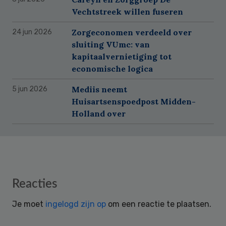
Vechtstreek willen fuseren
Zorgeconomen verdeeld over
24 jun 2026
sluiting VUmc: van
kapitaalvernietiging tot
economische logica
Mediis neemt
5 jun 2026
Huisartsenspoedpost Midden-
Holland over
Reader
Reacties
Interactions
Je moet
ingelogd zijn op
om een reactie te plaatsen.