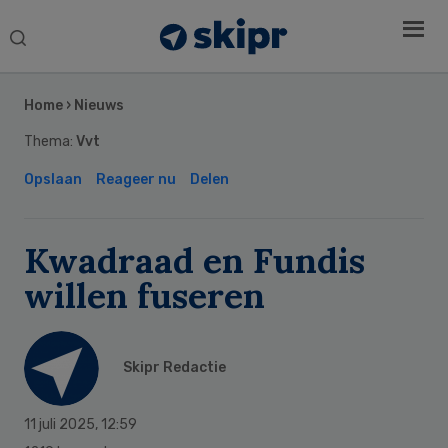
Search
this
Secondary
website
Sidebar
Home
›
Nieuws
Thema:
Vvt
Opslaan
Reageer nu
Delen
Kwadraad en Fundis
willen fuseren
Skipr Redactie
11 juli 2025
,
12:59