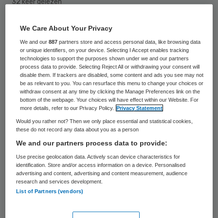
32 keer gelezen
We Care About Your Privacy
De steeds hogere kwaliteitseisen door
We and our
887
partners store and access personal data, like browsing data
zorgverzekeraars zijn de belangrijkste
or unique identifiers, on your device. Selecting I Accept enables tracking
bedreiging voor de toekomst van de
technologies to support the purposes shown under we and our partners
process data to provide. Selecting Reject All or withdrawing your consent will
Zeeuwse ziekenhuizen. Dat zei directeur
disable them. If trackers are disabled, some content and ads you see may not
be as relevant to you. You can resurface this menu to change your choices or
Paul Rademacher van ziekenhuis Zorgsaam
withdraw consent at any time by clicking the Manage Preferences link on the
bottom of the webpage. Your choices will have effect within our Website. For
woensdagavond op een
more details, refer to our Privacy Policy.
Privacy Statement
verkiezingsbijeenkomst van de Partij voor
Would you rather not? Then we only place essential and statistical cookies,
these do not record any data about you as a person
Zeeland, zo meldt Omroep Zeeland.
We and our partners process data to provide:
Omdat Zeeland een dunbevolkt gebied is
Use precise geolocation data. Actively scan device characteristics for
identification. Store and/or access information on a device. Personalised
wordt het voor specialisten steeds
advertising and content, advertising and content measurement, audience
research and services development.
moeilijker om het verplichte aantal operaties
List of Partners (vendors)
per jaar uit te voeren. Rademacher denkt
dat verdere
samenwerking tussen de