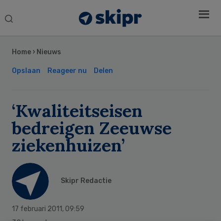
Search
this
Secondary
website
Sidebar
Home
›
Nieuws
Opslaan
Reageer nu
Delen
‘Kwaliteitseisen
bedreigen Zeeuwse
ziekenhuizen’
Skipr Redactie
17 februari 2011
,
09:59