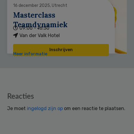
16 december 2025, Utrecht
Masterclass
Teamdynamiek
09:00 - 16:30
Van der Valk Hotel
Inschrijven
Meer informatie
Reader
Reacties
Interactions
Je moet
ingelogd zijn op
om een reactie te plaatsen.