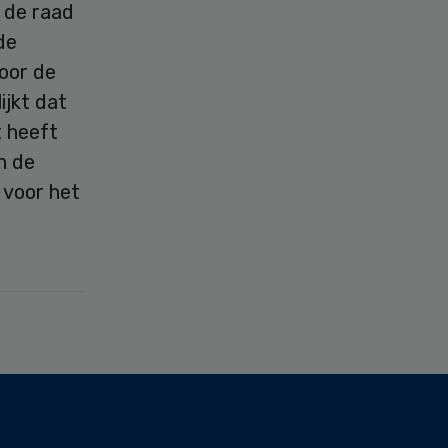
 de raad
de
voor de
ijkt dat
t heeft
n de
 voor het