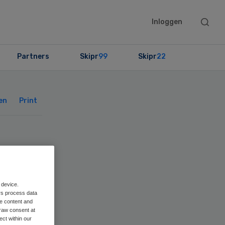
Searc
Inloggen
this
websit
Partners
Skipr
99
Skipr
22
Primary
Sidebar
en
Print
 device.
rs process data
me content and
raw consent at
ect within our