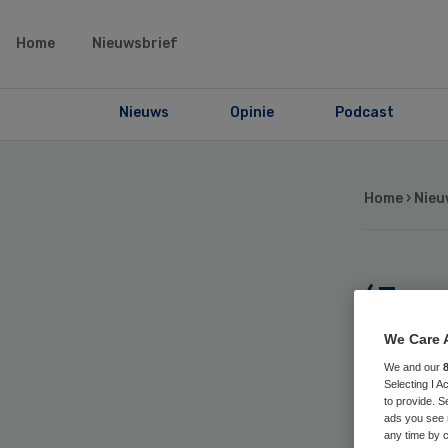
Home
Nieuwsbrief
Nieuws
Opinie
Podcast
Home
›
Nieu
‘L
gee
We Care 
We and our
Selecting I 
zie
to provide. S
ads you see 
any time by c