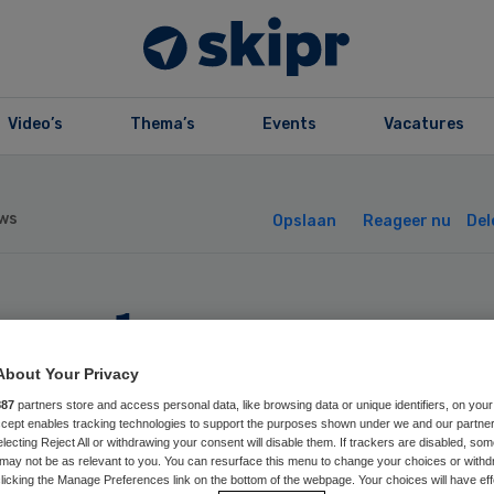
Video’s
Thema’s
Events
Vacatures
ws
Opslaan
Reageer nu
Del
een als gemeente
n geld uit aan
About Your Privacy
887
partners store and access personal data, like browsing data or unique identifiers, on your
Accept enables tracking technologies to support the purposes shown under we and our partne
kenhuis’
electing Reject All or withdrawing your consent will disable them. If trackers are disabled, so
may not be as relevant to you. You can resurface this menu to change your choices or withd
licking the Manage Preferences link on the bottom of the webpage. Your choices will have eff