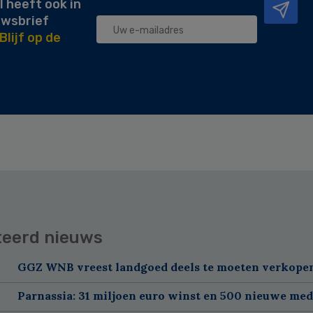
l heeft ook in
uwsbrief
Blijf op de
teerd nieuws
GGZ WNB vreest landgoed deels te moeten verkope
Parnassia: 31 miljoen euro winst en 500 nieuwe me