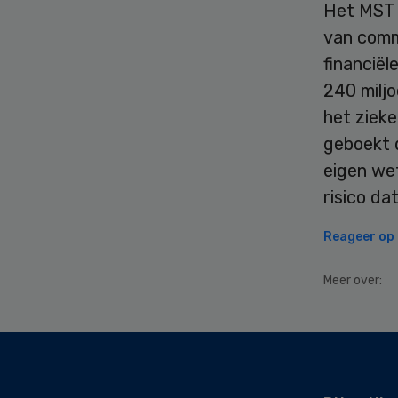
Het MST 
van comm
financiël
240 miljo
het zieke
geboekt d
eigen we
risico da
Reageer op d
Meer over:
Secondary
Sidebar