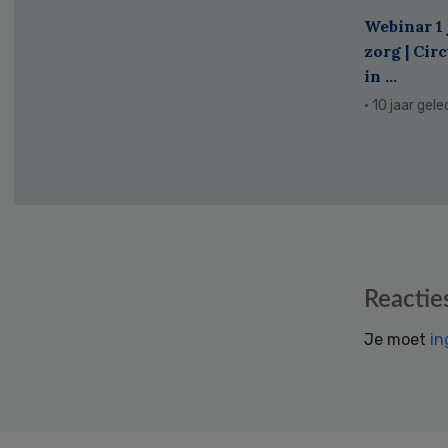
Webinar 1 
zorg | Cir
in ...
· 10 jaar gel
Reader
Reactie
Interactions
Je moet
in