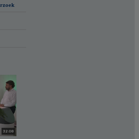
erzoek
32:08