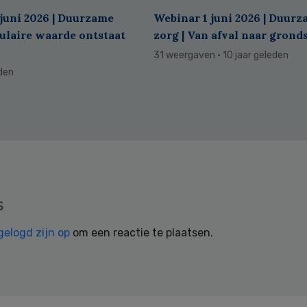
juni 2026 | Duurzame
Webinar 1 juni 2026 | Duur
culaire waarde ontstaat
zorg | Van afval naar grond
31 weergaven
· 10 jaar geleden
eden
s
gelogd zijn op
om een reactie te plaatsen.