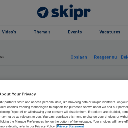
Video’s
Thema’s
Events
Vacatures
ws
Opslaan
Reageer nu
Del
AZ heeft nieuwe
About Your Privacy
stuurder
887
partners store and access personal data, like browsing data or unique identifiers, on your
Accept enables tracking technologies to support the purposes shown under we and our partne
electing Reject All or withdrawing your consent will disable them. If trackers are disabled, so
may not be as relevant to you. You can resurface this menu to change your choices or withd
licking the Manage Preferences link on the bottom of the webpage. Your choices will have eff
more details, refer to our Privacy Policy.
Privacy Statement