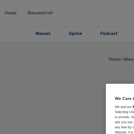
Home
Nieuwsbrief
Nieuws
Opinie
Podcast
Home
›
Nieu
LN
We Care 
be
We and our
Selecting I 
to provide. S
ads you see 
any time by c
Website. For 