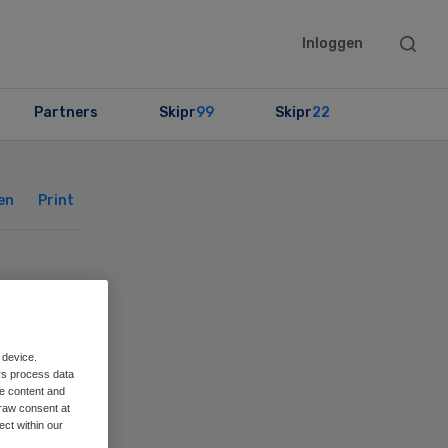
Searc
Inloggen
this
websit
Partners
Skipr
99
Skipr
22
Primary
Sidebar
en
Print
 device.
rs process data
me content and
raw consent at
ect within our