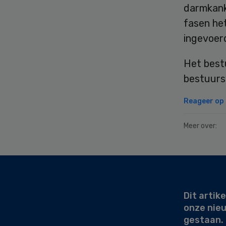
darmkanke
fasen he
ingevoer
Het best
bestuurs
Reageer op d
Meer over:
Secondary
Sidebar
Dit artike
onze nie
gestaan.