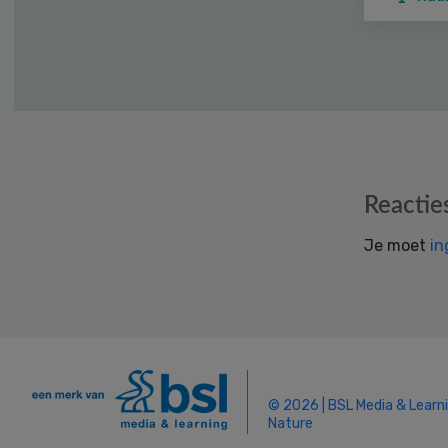
Reader
Reactie
Interactions
Je moet
in
© 2026 | BSL Media & Learn
Nature