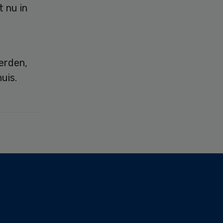
 nu in
erden,
uis.