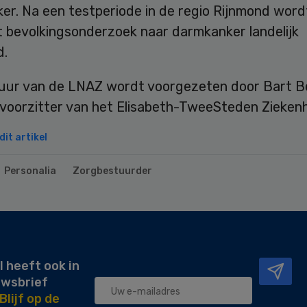
r. Na een testperiode in de regio Rijnmond wordt
t bevolkingsonderzoek naar darmkanker landelijk
d.
uur van de LNAZ wordt voorgezeten door Bart B
voorzitter van het Elisabeth-TweeSteden Ziekenh
it artikel
Personalia
Zorgbestuurder
l heeft ook in
uwsbrief
Blijf op de