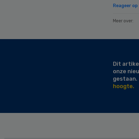
Reageer op d
Meer over:
Secondary
Sidebar
Dit artike
onze nie
gestaan.
hoogte.