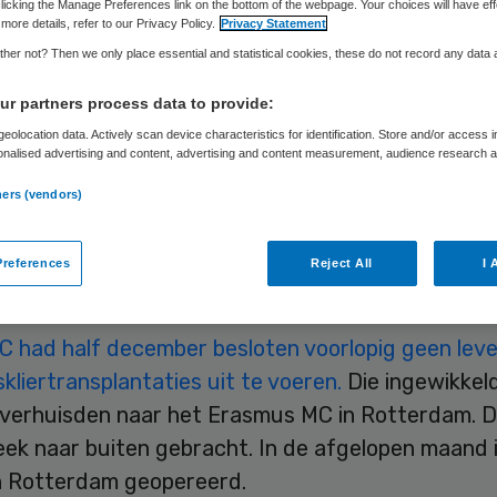
licking the Manage Preferences link on the bottom of the webpage. Your choices will have eff
Skipr Redactie
19 januari 2016
,
10:57
38 keer gelezen
more details, refer to our Privacy Policy.
Privacy Statement
her not? Then we only place essential and statistical cookies, these do not record any data
s Universitair Medisch Centrum (LUMC) voert weer
r partners process data to provide:
taties uit. De moeilijkste ingrepen waren half de
eolocation data. Actively scan device characteristics for identification. Store and/or access 
onalised advertising and content, advertising and content measurement, audience research 
st vanwege een ruzie tussen de chirurgen.
.
ners (vendors)
zijn herschikt en er zijn “stappen gezet” op weg 
g voor het conflict. Daarom kan de beperking wor
references
Reject All
I 
n, meldde het ziekenhuis dinsdag.
 had half december besloten voorlopig geen lever
skliertransplantaties uit te voeren.
Die ingewikkel
 verhuisden naar het Erasmus MC in Rotterdam. 
eek naar buiten gebracht. In de afgelopen maand 
in Rotterdam geopereerd.