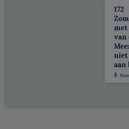
172
Zom
met 
van 
Meer
niet
aan 
Naa