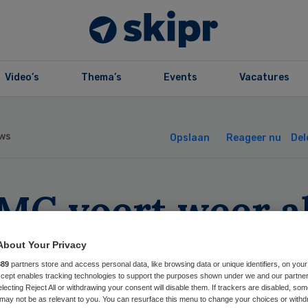
Video’s
Thema’s
Events
Vacatures
ws
Opslaan
Reageer nu
Del
MC voert weer al
nsplantaties uit
About Your Privacy
889
partners store and access personal data, like browsing data or unique identifiers, on your
Accept enables tracking technologies to support the purposes shown under we and our partne
electing Reject All or withdrawing your consent will disable them. If trackers are disabled, so
may not be as relevant to you. You can resurface this menu to change your choices or withd