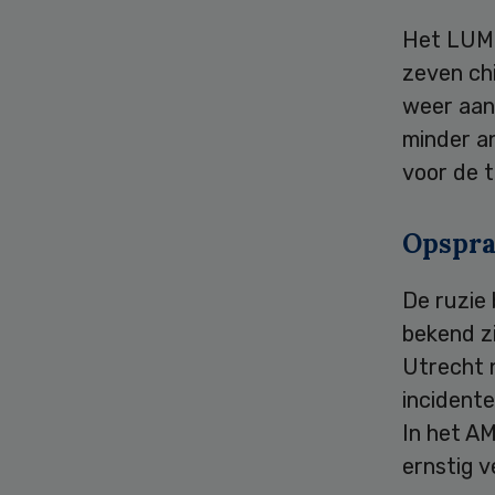
Het LUMC
zeven chi
weer aan 
minder an
voor de t
Opspr
De ruzie 
bekend z
Utrecht 
incident
In het A
ernstig v