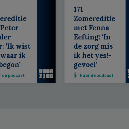
171
ereditie
Zomereditie
Peter
met Fenna
der
Eefting: ‘In
: ‘Ik wist
de zorg mis
 waar ik
ik het yes!-
begon’
gevoel’
r de podcast
Naar de podcast