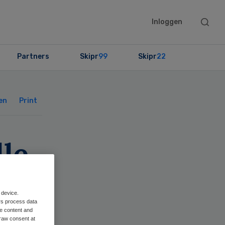
Searc
Inloggen
this
websit
Partners
Skipr
99
Skipr
22
Primary
Sidebar
en
Print
le
 device.
rs process data
me content and
raw consent at