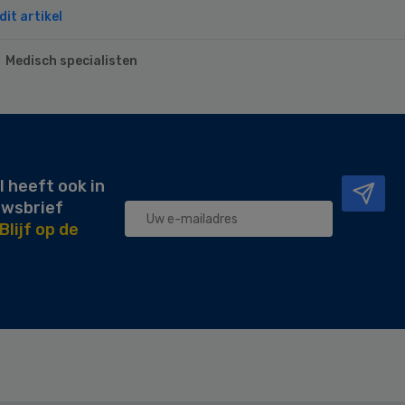
it artikel
Medisch specialisten
l heeft ook in
uwsbrief
Blijf op de