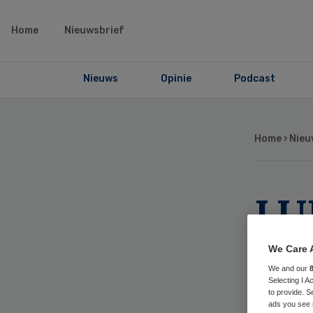
Home
Nieuwsbrief
Nieuws
Opinie
Podcast
Home
›
Nieu
LU
tra
We Care 
We and our
Selecting I 
to provide. S
ads you see 