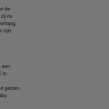
an de
 zij nu
orlopig
r zijn
t een
 in
d gezien.
aby