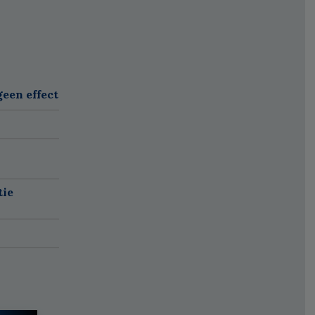
een effect
tie