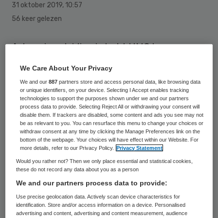
31 oktober 2019
,
10:57
56 keer gelezen
Artsen in opleiding in het LUMC kunnen
virtueel meekijken in de thuisomgeving van
We Care About Your Privacy
mensen met dementie. Zo kunnen ze leren
We and our
887
partners store and access personal data, like browsing data
ze om gedrag van personen met dementie
or unique identifiers, on your device. Selecting I Accept enables tracking
technologies to support the purposes shown under we and our partners
goed te analyseren.
process data to provide. Selecting Reject All or withdrawing your consent will
disable them. If trackers are disabled, some content and ads you see may not
be as relevant to you. You can resurface this menu to change your choices or
De aiossen gaan met behulp van VR aan de
withdraw consent at any time by clicking the Manage Preferences link on the
bottom of the webpage. Your choices will have effect within our Website. For
slag met een rollenspel waarin ouderen met
more details, refer to our Privacy Policy.
Privacy Statement
dementie verschillende gedragingen
Would you rather not? Then we only place essential and statistical cookies,
these do not record any data about you as a person
vertonen. Het gaat daarbij om twee 360-
We and our partners process data to provide:
graden video’s. Bij het eerste fragment
Use precise geolocation data. Actively scan device characteristics for
krijgen de aiossen de opdracht om een
identification. Store and/or access information on a device. Personalised
advertising and content, advertising and content measurement, audience
analyse te maken van het gedrag van een