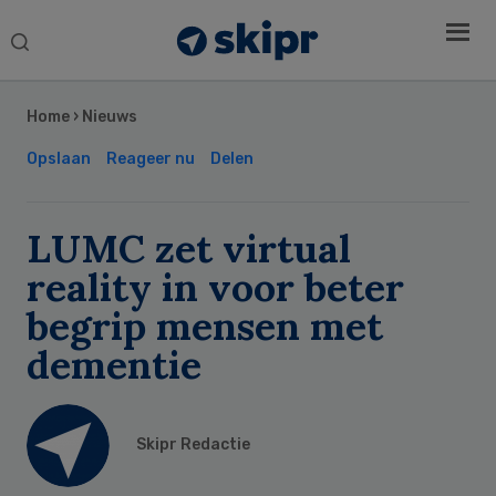
Search
this
Secondary
website
Sidebar
Home
›
Nieuws
Opslaan
Reageer nu
Delen
LUMC zet virtual
reality in voor beter
begrip mensen met
dementie
Skipr Redactie