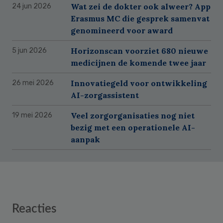
Wat zei de dokter ook alweer? App
24 jun 2026
Erasmus MC die gesprek samenvat
genomineerd voor award
Horizonscan voorziet 680 nieuwe
5 jun 2026
medicijnen de komende twee jaar
Innovatiegeld voor ontwikkeling
26 mei 2026
AI-zorgassistent
Veel zorgorganisaties nog niet
19 mei 2026
bezig met een operationele AI-
aanpak
Reader
Reacties
Interactions