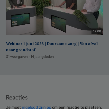
32:08
Webinar 1 juni 2026 | Duurzame zorg | Van afval
naar grondstof
31 weergaven
· 14 jaar geleden
Reader
Reacties
Interactions
Je moet
ingelogd zijn op
om een reactie te plaatsen.