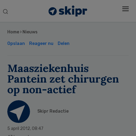
Search
this
Secondary
website
Sidebar
Home
›
Nieuws
Opslaan
Reageer nu
Delen
Maasziekenhuis
Pantein zet chirurgen
op non-actief
Skipr Redactie
5 april 2012
,
08:47