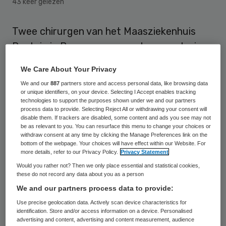
43 keer gelezen
Twee chirurgen van het Maasziekenhuis
Pantein in Boxmeer mogen daar voorlopig
niet meer werken. Ze zijn door de raad van
We Care About Your Privacy
bestuur op non-actief gesteld. Volgens de
We and our
887
partners store and access personal data, like browsing data
raad van bestuur is er een
or unique identifiers, on your device. Selecting I Accept enables tracking
technologies to support the purposes shown under we and our partners
samenwerkingsprobleem tussen de
process data to provide. Selecting Reject All or withdrawing your consent will
disable them. If trackers are disabled, some content and ads you see may not
maatschap chirurgie en in- en externe
be as relevant to you. You can resurface this menu to change your choices or
partijen waarmee de maatschap
withdraw consent at any time by clicking the Manage Preferences link on the
bottom of the webpage. Your choices will have effect within our Website. For
samenwerkt.
more details, refer to our Privacy Policy.
Privacy Statement
Would you rather not? Then we only place essential and statistical cookies,
these do not record any data about you as a person
Bij het
Maasziekenhuis Pantein
werken in
We and our partners process data to provide:
totaal vijf chirurgen. De raad van bestuur is
Use precise geolocation data. Actively scan device characteristics for
met hen in gesprek over een oplossing van
identification. Store and/or access information on a device. Personalised
advertising and content, advertising and content measurement, audience
de problemen. Volgens een woordvoerder