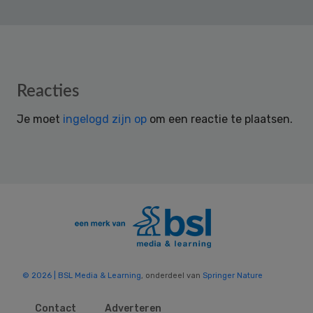
Reader
Reacties
Interactions
Je moet
ingelogd zijn op
om een reactie te plaatsen.
© 2026 | BSL Media & Learning
, onderdeel van
Springer Nature
Contact
Adverteren