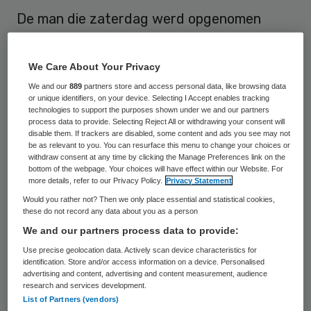
De man die zaterdag werd opgenomen
nadat hij onwel was geworden op een
huisartsenpost in Dordrecht, heeft geen
We Care About Your Privacy
ebola. Dat meldde het Erasmus MC
We and our
889
partners store and access personal data, like browsing data
maandagavond op basis van de definitieve
or unique identifiers, on your device. Selecting I Accept enables tracking
technologies to support the purposes shown under we and our partners
testuitslagen. De man heeft wel malaria,
process data to provide. Selecting Reject All or withdrawing your consent will
disable them. If trackers are disabled, some content and ads you see may not
bleek zondag al.
be as relevant to you. You can resurface this menu to change your choices or
withdraw consent at any time by clicking the Manage Preferences link on the
bottom of the webpage. Your choices will have effect within our Website. For
De man uit Sierra Leone werd zaterdag
more details, refer to our Privacy Policy.
Privacy Statement
onwel op een huisartsenpost in Dordrecht.
Would you rather not? Then we only place essential and statistical cookies,
these do not record any data about you as a person
Hij werd vanwege mogelijke
We and our partners process data to provide:
ebolaverschijnselen direct geïsoleerd. Uit
Use precise geolocation data. Actively scan device characteristics for
de eerste laboratoriumonderzoeken bleek
identification. Store and/or access information on a device. Personalised
advertising and content, advertising and content measurement, audience
zondag al dat de man malaria heeft en niet
research and services development.
het dodelijke ebolavirus. De uitslagen van
List of Partners (vendors)