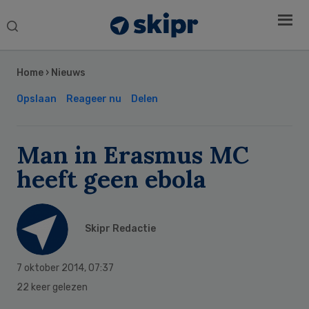
Search
this
Secondary
website
Sidebar
Home
›
Nieuws
Opslaan
Reageer nu
Delen
Man in Erasmus MC
heeft geen ebola
Skipr Redactie
7 oktober 2014
,
07:37
22 keer gelezen