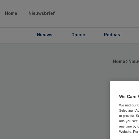
Home
Nieuwsbrief
Nieuws
Opinie
Podcast
Home
›
Nieu
Man
We Care 
in
We and our
Selecting I 
to provide. S
ads you see 
any time by c
Website. For 