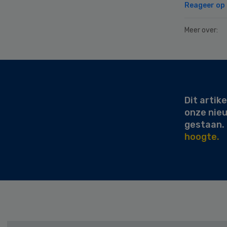
Reageer op d
Meer over:
Secondary
Sidebar
Dit artike
onze nie
gestaan.
hoogte.