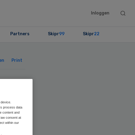
Searc
Inloggen
this
websit
Partners
Skipr
99
Skipr
22
Primary
Sidebar
en
Print
and
 device.
rs process data
me content and
raw consent at
ect within our