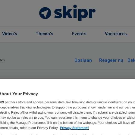
Video’s
Thema’s
Events
Vacatures
ws
Opslaan
Reageer nu
Del
 overlijdt na br
About Your Privacy
 zorgcentrum
889
partners store and access personal data, like browsing data or unique identifiers, on your
Accept enables tracking technologies to support the purposes shown under we and our partne
electing Reject All or withdrawing your consent will disable them. If trackers are disabled, so
may not be as relevant to you. You can resurface this menu to change your choices or withd
licking the Manage Preferences link on the bottom of the webpage. Your choices will have eff
more details, refer to our Privacy Policy.
Privacy Statement