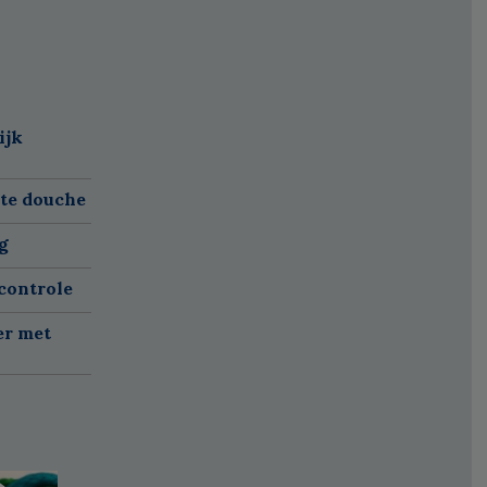
ijk
ete douche
g
controle
er met