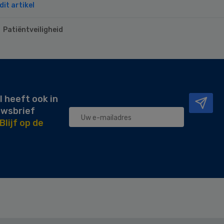
it artikel
Patiëntveiligheid
l heeft ook in
uwsbrief
Blijf op de