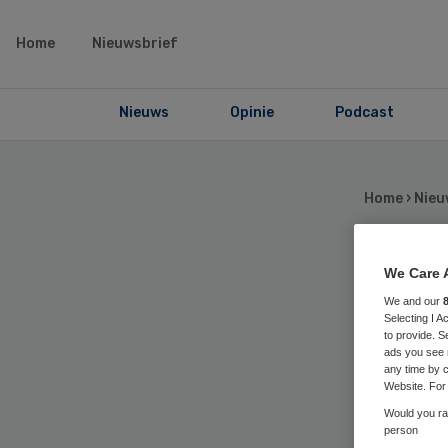
Home
Nieuwsbrief
Nieuws
Opinie
Podcast
Home
›
Nieu
We Care 
Ma
We and our
Selecting I 
VU
to provide. S
ads you see 
any time by c
Website. For 
Would you rat
person