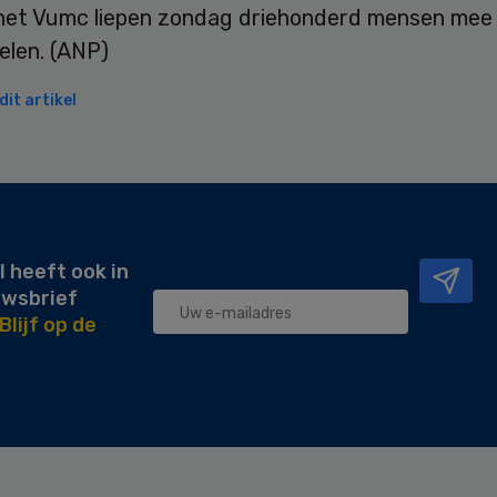
et Vumc liepen zondag driehonderd mensen mee
elen. (ANP)
it artikel
l heeft ook in
uwsbrief
Blijf op de