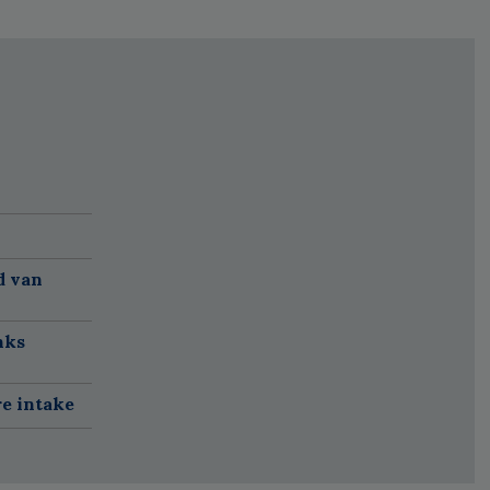
d van
nks
re intake