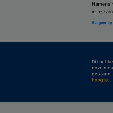
Namens h
in te zam
Reageer op d
Secondary
Sidebar
Dit artike
onze nie
gestaan.
hoogte.