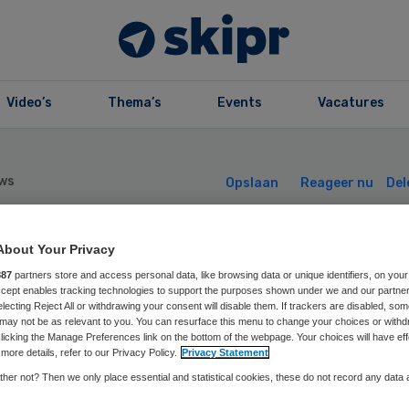
Video’s
Thema’s
Events
Vacatures
ws
Opslaan
Reageer nu
Del
About Your Privacy
rathon levert
887
partners store and access personal data, like browsing data or unique identifiers, on your
Accept enables tracking technologies to support the purposes shown under we and our partne
mc ruim 2 ton o
electing Reject All or withdrawing your consent will disable them. If trackers are disabled, so
may not be as relevant to you. You can resurface this menu to change your choices or withd
licking the Manage Preferences link on the bottom of the webpage. Your choices will have eff
more details, refer to our Privacy Policy.
Privacy Statement
her not? Then we only place essential and statistical cookies, these do not record any data