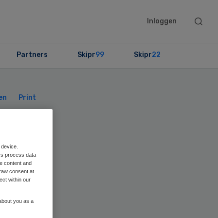
Searc
Inloggen
this
websit
Partners
Skipr
99
Skipr
22
Primary
Sidebar
en
Print
 device.
rs process data
p
me content and
raw consent at
ect within our
 about you as a