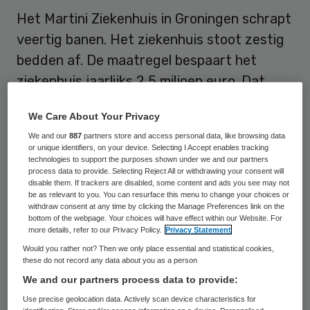
Het Martini Ziekenhuis in Groningen schrapt
veertig banen. Het ziekenhuis stoot zestig
bedden af. De maatregel bespaart het
ziekenhuis jaarlijks 2,5 miljoen euro. Dat
meldt RTV Drenthe.
We Care About Your Privacy
Het Martini Ziekenhuis sluit één complete
We and our
887
partners store and access personal data, like browsing data
or unique identifiers, on your device. Selecting I Accept enables tracking
verpleegafdeling. Andere afdelingen
technologies to support the purposes shown under we and our partners
process data to provide. Selecting Reject All or withdrawing your consent will
verliezen zo’n vijf tot tien bedden. Dit komt
disable them. If trackers are disabled, some content and ads you see may not
door de steeds kortere ligduur van
be as relevant to you. You can resurface this menu to change your choices or
withdraw consent at any time by clicking the Manage Preferences link on the
patiënten. “Mensen komen vaker in de
bottom of the webpage. Your choices will have effect within our Website. For
more details, refer to our Privacy Policy.
Privacy Statement
dagbehandeling terecht en worden dus
Would you rather not? Then we only place essential and statistical cookies,
steeds korter opgenomen”, zegt
these do not record any data about you as a person
bestuursvoorzitter Hans Feenstra. Er
We and our partners process data to provide:
worden sinds december per
Use precise geolocation data. Actively scan device characteristics for