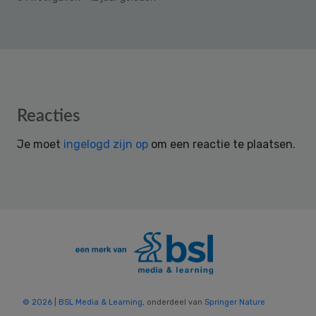
Reader
Reacties
Interactions
Je moet
ingelogd zijn op
om een reactie te plaatsen.
© 2026 | BSL Media & Learning
, onderdeel van
Springer Nature