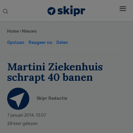
Search
this
Secondary
website
Sidebar
Home
›
Nieuws
Opslaan
Reageer nu
Delen
Martini Ziekenhuis
schrapt 40 banen
Skipr Redactie
7 januari 2014
,
13:07
28 keer gelezen