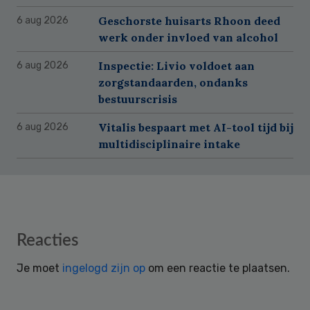
Geschorste huisarts Rhoon deed
6 aug 2026
werk onder invloed van alcohol
Inspectie: Livio voldoet aan
6 aug 2026
zorgstandaarden, ondanks
bestuurscrisis
Vitalis bespaart met AI-tool tijd bij
6 aug 2026
multidisciplinaire intake
Reader
Reacties
Interactions
Je moet
ingelogd zijn op
om een reactie te plaatsen.