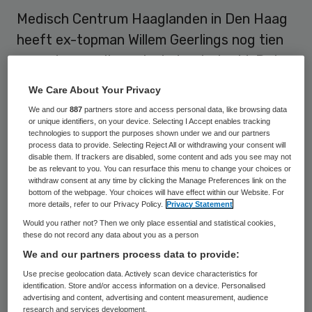
Medisch Centrum Haaglanden in Den Haag
heeft ex-topman Willem Geerlings nog tien
maanden na zijn vertrek doorbetaald. Dat
meldt RTL Nieuws op basis van het
We Care About Your Privacy
jaarverslag. Met de doorbetaling is ruim een
We and our
887
partners store and access personal data, like browsing data
kwart miljoen euro gemoeid.
or unique identifiers, on your device. Selecting I Accept enables tracking
technologies to support the purposes shown under we and our partners
process data to provide. Selecting Reject All or withdrawing your consent will
Geerlings legde in augustus vorig jaar zijn
disable them. If trackers are disabled, some content and ads you see may not
be as relevant to you. You can resurface this menu to change your choices or
functie als bestuursvoorzitter neer. Uit de
withdraw consent at any time by clicking the Manage Preferences link on the
bottom of the webpage. Your choices will have effect within our Website. For
onlangs gedeponeerde jaarrekening blijkt
more details, refer to our Privacy Policy.
Privacy Statement
dat het ziekenhuis hem nog tot het einde
Would you rather not? Then we only place essential and statistical cookies,
these do not record any data about you as a person
van het jaar doorbetaalde als ‘adviseur’. Hij
We and our partners process data to provide:
ontving daarbij zijn oude voorzitterssalaris.
Use precise geolocation data. Actively scan device characteristics for
Dat kostte het ziekenhuis 117.507 euro.
identification. Store and/or access information on a device. Personalised
advertising and content, advertising and content measurement, audience
research and services development.