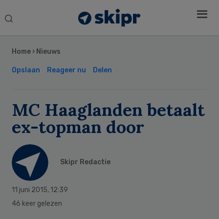
Search
this
Secondary
website
Sidebar
Home
›
Nieuws
Opslaan
Reageer nu
Delen
MC Haaglanden betaalt
ex-topman door
Skipr Redactie
11 juni 2015
,
12:39
46 keer gelezen