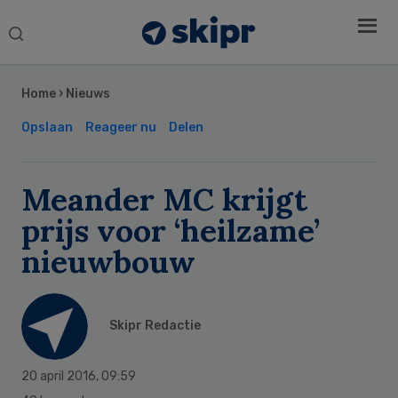
Search
this
Secondary
website
Sidebar
Home
›
Nieuws
Opslaan
Reageer nu
Delen
Meander MC krijgt
prijs voor ‘heilzame’
nieuwbouw
Skipr Redactie
20 april 2016
,
09:59