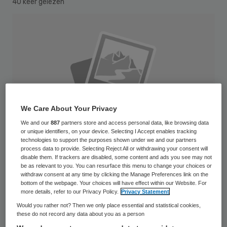
40 keer gelezen
We Care About Your Privacy
We and our
887
partners store and access personal data, like browsing data
or unique identifiers, on your device. Selecting I Accept enables tracking
technologies to support the purposes shown under we and our partners
process data to provide. Selecting Reject All or withdrawing your consent will
disable them. If trackers are disabled, some content and ads you see may not
be as relevant to you. You can resurface this menu to change your choices or
withdraw consent at any time by clicking the Manage Preferences link on the
Entré en vooraanzicht_Maatweg
bottom of the webpage. Your choices will have effect within our Website. For
more details, refer to our Privacy Policy.
Privacy Statement
Meander Medisch Centrum heeft de NVTG
Would you rather not? Then we only place essential and statistical cookies,
these do not record any data about you as a person
Bouw Award 2016 in de categorie cure