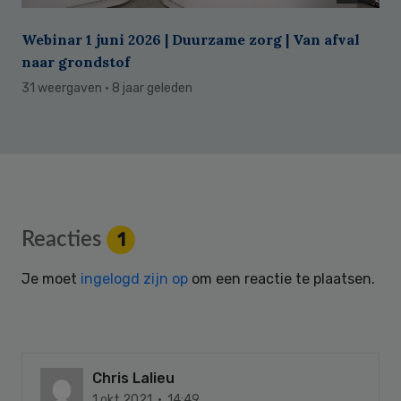
Webinar 1 juni 2026 | Duurzame zorg | Van afval
naar grondstof
31 weergaven
· 8 jaar geleden
Reader
Reacties
1
Interactions
Je moet
ingelogd zijn op
om een reactie te plaatsen.
Chris Lalieu
1 okt 2021 · 14:49