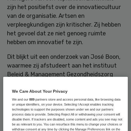
zijn het positiefst over de innovatiecultuur
van de organisatie. Artsen en
verpleegkundigen zijn kritischer. Zij hebben
het gevoel dat ze niet genoeg ruimte
hebben om innovatief te zijn.
Dit blijkt uit een onderzoek van José Boon,
waarmee zij afstudeert aan het instituut
Beleid & Management Gezondheidszorg
(iBMG) aan de Erasmus Universiteit
Rotterdam. Boon heeft voor haar
We Care About Your Privacy
onderzoek mensen geïnterviewd die
We and our
889
partners store and access personal data, like browsing data
or unique identifiers, on your device. Selecting I Accept enables tracking
werken in een ziekenhuis dat behoort bij
technologies to support the purposes shown under we and our partners
process data to provide. Selecting Reject All or withdrawing your consent will
STZ, de vereniging van
disable them. If trackers are disabled, some content and ads you see may not
be as relevant to you. You can resurface this menu to change your choices or
voorhoedeziekenhuizen die samenwerken
withdraw consent at any time by clicking the Manage Preferences link on the