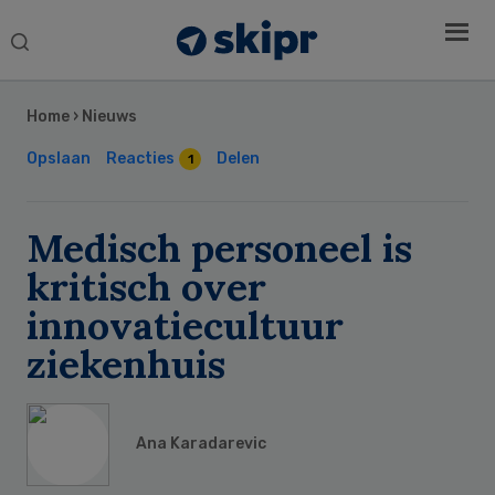
Search
this
Secondary
website
Sidebar
Home
›
Nieuws
Opslaan
Reacties
Delen
1
Medisch personeel is
kritisch over
innovatiecultuur
ziekenhuis
Ana Karadarevic