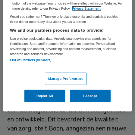
aan betere patiëntenzorg. Daarnaast heeft
bottom of the webpage. Your choices will have effect within our Website. For
more details, refer to our Privacy Policy.
Privacy Statement
ze een vragenlijst uitgezet.
Would you rather not? Then we only place essential and statistical cookies,
these do not record any data about you as a person
Boon heeft onderzoek gedaan naar de
We and our partners process data to provide:
innovatiecultuur in ziekenhuizen omdat de
Use precise geolocation data. Actively scan device characteristics for
identification. Store and/or access information on a device. Personalised
houding van medewerkers ten opzichte van
advertising and content, advertising and content measurement, audience
research and services development.
innovatie erg belangrijk is. “Zij kunnen in
List of Partners (vendors)
zekere mate de implementatie van een
nieuwe manier van werken of een nieuw
Manage Preferences
product maken of breken.” Wanneer er een
goede innovatiecultuur is, zou dit
Reject All
I Accept
betekenen dat in de organisatie
vernieuwingen sneller worden doorgevoerd
en ontwikkeld. Dit bevordert de kwaliteit
van zorg, stelt Boon, aangezien een nieuwe