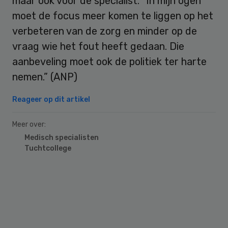
maar ook voor de specialist. “In mijn ogen
moet de focus meer komen te liggen op het
verbeteren van de zorg en minder op de
vraag wie het fout heeft gedaan. Die
aanbeveling moet ook de politiek ter harte
nemen.” (ANP)
Reageer op dit artikel
Meer over:
Medisch specialisten
Tuchtcollege
Primary
Sidebar