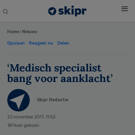
Search
this
Secondary
website
Sidebar
Home
›
Nieuws
Opslaan
Reageer nu
Delen
‘Medisch specialist
bang voor aanklacht’
Skipr Redactie
22 november 2017
,
11:52
181 keer gelezen