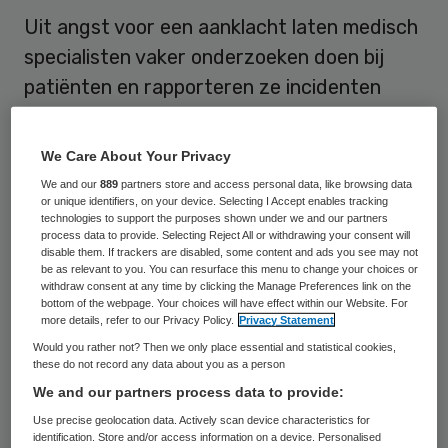
Uit angst voor een aanklacht laten medisch
specialisten vaker onderzoeken doen bij
patiënten en rapporteren ze incidenten
minder snel. Het huidige
verantwoordingssysteem werkt daardoor
We Care About Your Privacy
gedeeltelijk averechts, concludeert
We and our
889
partners store and access personal data, like browsing data
or unique identifiers, on your device. Selecting I Accept enables tracking
econoom Erik Renkema van de
technologies to support the purposes shown under we and our partners
Rijksuniversiteit Groningen in een
process data to provide. Selecting Reject All or withdrawing your consent will
disable them. If trackers are disabled, some content and ads you see may not
promotieonderzoek.
be as relevant to you. You can resurface this menu to change your choices or
withdraw consent at any time by clicking the Manage Preferences link on the
bottom of the webpage. Your choices will have effect within our Website. For
“Het risico op een potentiële aanklacht leidt
more details, refer to our Privacy Policy.
Privacy Statement
ertoe dat een deel van de specialisten extra
Would you rather not? Then we only place essential and statistical cookies,
these do not record any data about you as a person
diagnostiek aanvraagt en meer
We and our partners process data to provide:
terughoudend is in het rapporteren van
Use precise geolocation data. Actively scan device characteristics for
incidenten. Ook zijn specialisten
identification. Store and/or access information on a device. Personalised