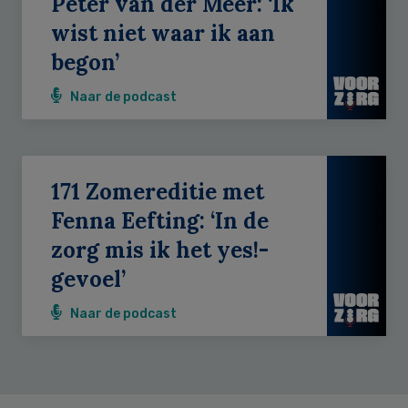
Peter van der Meer: ‘Ik
wist niet waar ik aan
begon’
Naar de podcast
171 Zomereditie met
Fenna Eefting: ‘In de
zorg mis ik het yes!-
gevoel’
Naar de podcast