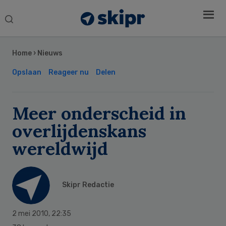
Search
this
Secondary
website
Sidebar
Home
›
Nieuws
Opslaan
Reageer nu
Delen
Meer onderscheid in
overlijdenskans
wereldwijd
Skipr Redactie
2 mei 2010
,
22:35