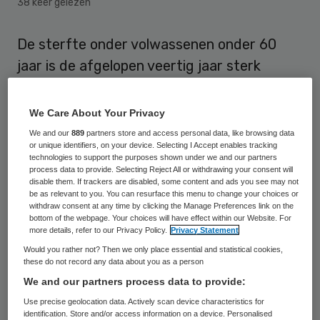
38 keer gelezen
De sterfte onder volwassenen onder 60
jaar is de afgelopen veertig jaar sterk
gedaald. Maar de verschillen tussen de
landen zijn juist sterk toegenomen. Dat
We Care About Your Privacy
blijkt uit een onderzoek onder leiding van
We and our
889
partners store and access personal data, like browsing data
or unique identifiers, on your device. Selecting I Accept enables tracking
Christopher Murray van de Universiteit van
technologies to support the purposes shown under we and our partners
Washington in de Amerikaanse stad Seattle.
process data to provide. Selecting Reject All or withdrawing your consent will
disable them. If trackers are disabled, some content and ads you see may not
De resultaten zijn gepubliceerd in het
be as relevant to you. You can resurface this menu to change your choices or
withdraw consent at any time by clicking the Manage Preferences link on the
gerenommeerde Britse medische tijdschrift
bottom of the webpage. Your choices will have effect within our Website. For
more details, refer to our Privacy Policy.
Privacy Statement
The Lancet.
Would you rather not? Then we only place essential and statistical cookies,
these do not record any data about you as a person
Nederland vierde bij de mannen
We and our partners process data to provide:
Use precise geolocation data. Actively scan device characteristics for
identification. Store and/or access information on a device. Personalised
Nederland staat vierde staat op de lijst van