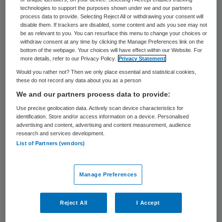
gemiddeld ruim 2000 euro meer winst
technologies to support the purposes shown under we and our partners
process data to provide. Selecting Reject All or withdrawing your consent will
gemaakt dan in het jaar daarvoor. In 2013
disable them. If trackers are disabled, some content and ads you see may not
be as relevant to you. You can resurface this menu to change your choices or
maakten ze 111.000 euro winst en in 2014
withdraw consent at any time by clicking the Manage Preferences link on the
bottom of the webpage. Your choices will have effect within our Website. For
113.000 euro. Medisch specialisten gingen
more details, refer to our Privacy Policy.
Privacy Statement
er meer op vooruit. Zij haalden in 2013
Would you rather not? Then we only place essential and statistical cookies,
these do not record any data about you as a person
189.000 euro aan winst binnen en in 2014
We and our partners process data to provide:
bijna 195.000 euro.
Use precise geolocation data. Actively scan device characteristics for
identification. Store and/or access information on a device. Personalised
Dat blijkt uit cijfers die het Centraal Bureau
advertising and content, advertising and content measurement, audience
research and services development.
voor de Statistiek (CBS) deze week
List of Partners (vendors)
publiceerde. Ook de tandartsen gingen erop
vooruit. Zij gingen van 107.000 naar 115.000
Manage Preferences
euro. (ANP)
Reject All
I Accept
Reageer op dit artikel