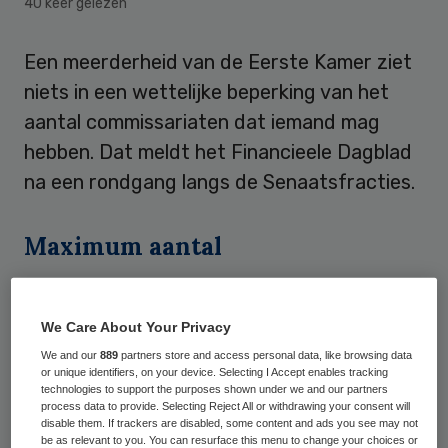
40 keer gelezen
Een meerderheid van de Eerste Kamer ziet
niets in een wettelijke beperking van het
aantal commissariaten dat iemand mag
hebben. Dat meldt het Financieele Dagblad
na een rondgang langs de Senaatsfracties.
Maximum aantal
De meerderheid wil dat de regeling
verdwijnt uit het wetsvoorstel over
We Care About Your Privacy
bestuur en toezicht in vennootschappen
We and our
889
partners store and access personal data, like browsing data
or unique identifiers, on your device. Selecting I Accept enables tracking
van minister Ernst Hirsch Ballin van Justitie
technologies to support the purposes shown under we and our partners
process data to provide. Selecting Reject All or withdrawing your consent will
voordat de Senaat met het voorstel
disable them. If trackers are disabled, some content and ads you see may not
be as relevant to you. You can resurface this menu to change your choices or
instemt. De regeling houdt in dat iemand