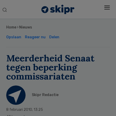
Search
this
Secondary
website
Sidebar
Home
›
Nieuws
Opslaan
Reageer nu
Delen
Meerderheid Senaat
tegen beperking
commissariaten
Skipr Redactie
8 februari 2010
,
13:25