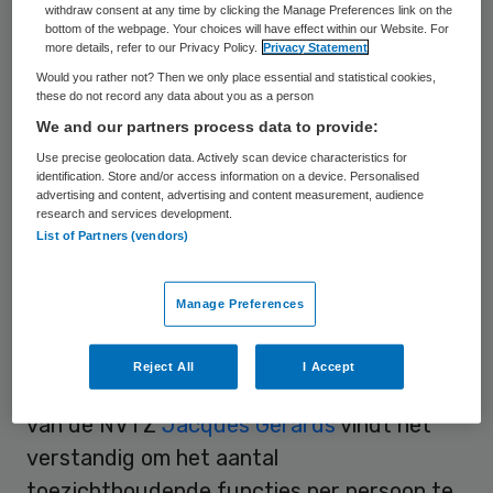
withdraw consent at any time by clicking the Manage Preferences link on the
maximaal vijf toezichthoudende functies
bottom of the webpage. Your choices will have effect within our Website. For
more details, refer to our Privacy Policy.
Privacy Statement
mag hebben. Voor uitvoerende bestuurders
Would you rather not? Then we only place essential and statistical cookies,
ligt dit aantal op twee.
these do not record any data about you as a person
We and our partners process data to provide:
Use precise geolocation data. Actively scan device characteristics for
Nuancering maximum
identification. Store and/or access information on a device. Personalised
advertising and content, advertising and content measurement, audience
research and services development.
De regel is opgenomen in het wetsvoorstel
List of Partners (vendors)
door een amendement van Ewout Irrgang
(SP). Irrgang wil met de beperking van het
Manage Preferences
aantal toezichthoudende functies de
kwaliteit van het toezicht verbeteren en
Reject All
I Accept
het old boys network doorbreken. Directeur
van de NVTZ
Jacques Gerards
vindt het
verstandig om het aantal
toezichthoudende functies per persoon te