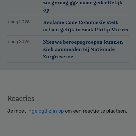
zorgvraag ggz maar gedeeltelijk
op
Reclame Code Commissie stelt
7 aug 2026
artsen gelijk in zaak Philip Morris
Nieuwe beroepsgroepen kunnen
7 aug 2026
zich aanmelden bij Nationale
Zorgreserve
Reader
Reacties
Interactions
Je moet
ingelogd zijn op
om een reactie te plaatsen.