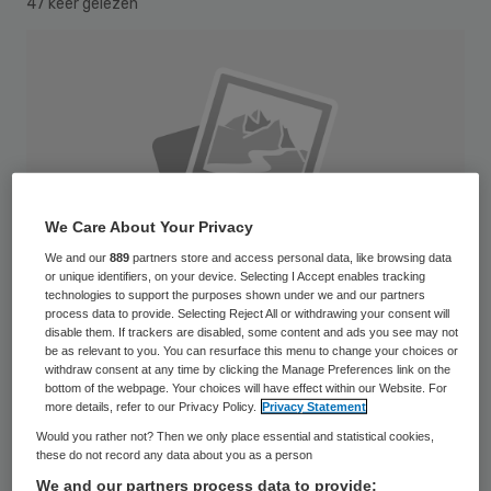
47 keer gelezen
We Care About Your Privacy
We and our
889
partners store and access personal data, like browsing data
or unique identifiers, on your device. Selecting I Accept enables tracking
technologies to support the purposes shown under we and our partners
process data to provide. Selecting Reject All or withdrawing your consent will
disable them. If trackers are disabled, some content and ads you see may not
be as relevant to you. You can resurface this menu to change your choices or
withdraw consent at any time by clicking the Manage Preferences link on the
bottom of the webpage. Your choices will have effect within our Website. For
NLD-20040204-GRONINGEN: De voorzittershamer van het Gerechtshof in
more details, refer to our Privacy Policy.
Privacy Statement
Groningen. ANPFOTO KOEN SUYK
Would you rather not? Then we only place essential and statistical cookies,
these do not record any data about you as a person
De Inspectie voor de Gezondheidszorg
We and our partners process data to provide: