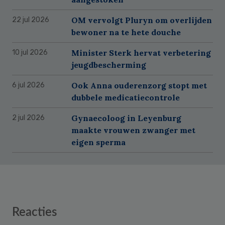
OM vervolgt Pluryn om overlijden
22 jul 2026
bewoner na te hete douche
Minister Sterk hervat verbetering
10 jul 2026
jeugdbescherming
Ook Anna ouderenzorg stopt met
6 jul 2026
dubbele medicatiecontrole
Gynaecoloog in Leyenburg
2 jul 2026
maakte vrouwen zwanger met
eigen sperma
Reader
Reacties
Interactions