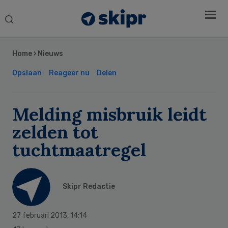
Search
this
Secondary
website
Sidebar
Home
›
Nieuws
Opslaan
Reageer nu
Delen
Melding misbruik leidt
zelden tot
tuchtmaatregel
Skipr Redactie
27 februari 2013
,
14:14