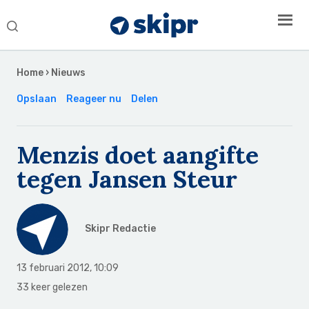
Search
this
Secondary
website
Sidebar
Home
›
Nieuws
Opslaan
Reageer nu
Delen
Menzis doet aangifte
tegen Jansen Steur
Skipr Redactie
13 februari 2012
,
10:09
33 keer gelezen