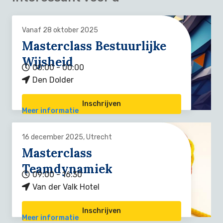
Vanaf 28 oktober 2025
Masterclass Bestuurlijke
Wijsheid
00:00 - 00:00
Den Dolder
Inschrijven
Meer informatie
16 december 2025, Utrecht
Masterclass
Teamdynamiek
09:00 - 16:30
Van der Valk Hotel
Inschrijven
Meer informatie