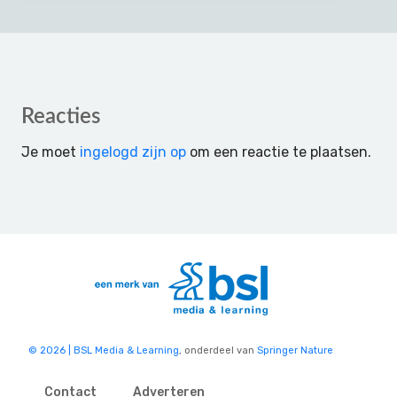
Reader
Reacties
Interactions
Je moet
ingelogd zijn op
om een reactie te plaatsen.
© 2026 | BSL Media & Learning
, onderdeel van
Springer Nature
Contact
Adverteren