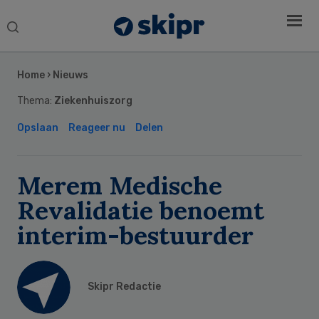
Search
this
Secondary
website
Sidebar
Home
›
Nieuws
Thema:
Ziekenhuiszorg
Opslaan
Reageer nu
Delen
Merem Medische
Revalidatie benoemt
interim-bestuurder
Skipr Redactie