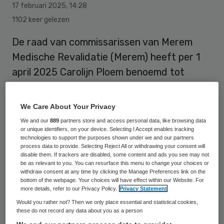
17 februari 2025
,
14:28
1102 keer gelezen
De raad van commissarissen van Merem
Medische Revalidatie (Merem) heeft per 1
april 2025 Carolijn Ploem benoemd tot
interim-bestuurder voor een periode van
één jaar.
We Care About Your Privacy
We and our
889
partners store and access personal data, like browsing data
or unique identifiers, on your device. Selecting I Accept enables tracking
Een week geleden
maakt
Merem
bekend
technologies to support the purposes shown under we and our partners
process data to provide. Selecting Reject All or withdrawing your consent will
dat bestuurder Susanne van Vegten
disable them. If trackers are disabled, some content and ads you see may not
be as relevant to you. You can resurface this menu to change your choices or
vertrekt naar het Flevoziekenhuis. Van
withdraw consent at any time by clicking the Manage Preferences link on the
Vegten was sinds 2015 bestuursvoorzitter
bottom of the webpage. Your choices will have effect within our Website. For
more details, refer to our Privacy Policy.
Privacy Statement
van Merem Medische Revalidatie.
Would you rather not? Then we only place essential and statistical cookies,
these do not record any data about you as a person