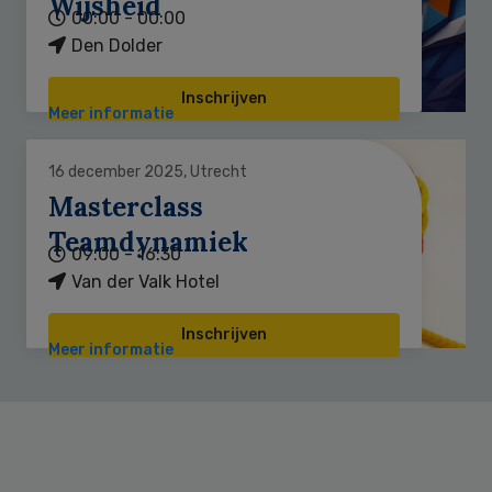
Wijsheid
00:00 - 00:00
Den Dolder
Inschrijven
Meer informatie
16 december 2025, Utrecht
Masterclass
Teamdynamiek
09:00 - 16:30
Van der Valk Hotel
Inschrijven
Meer informatie