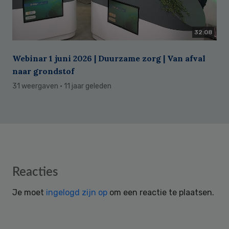
32:08
Webinar 1 juni 2026 | Duurzame zorg | Van afval
naar grondstof
31 weergaven
· 11 jaar geleden
Reader
Reacties
Interactions
Je moet
ingelogd zijn op
om een reactie te plaatsen.