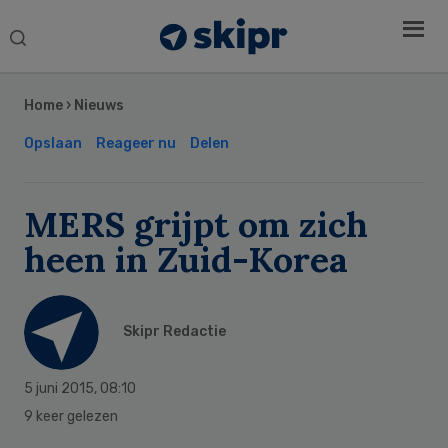
Search
this
Secondary
website
Sidebar
Home
›
Nieuws
Opslaan
Reageer nu
Delen
MERS grijpt om zich
heen in Zuid-Korea
Skipr Redactie
5 juni 2015
,
08:10
9 keer gelezen