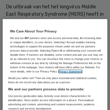
De uitbraak van het het longvirus Middle
East Respiratory Syndrome (MERS) heeft in
Zuid-Korea tot dusver vier mensen het
leven gekost. Dat berichtten Zuid-
We Care About Your Privacy
Koreaanse media vrijdag. Meer dan 1600
We and our
887
partners store and access personal data, like browsing data
mensen zitten in quarantaine, maar dat
or unique identifiers, on your device. Selecting I Accept enables tracking
technologies to support the purposes shown under we and our partners
aantal neemt naar verwachting snel toe.
process data to provide. Selecting Reject All or withdrawing your consent will
disable them. If trackers are disabled, some content and ads you see may not
be as relevant to you. You can resurface this menu to change your choices or
Zo bleek donderdag dat een met MERS
withdraw consent at any time by clicking the Manage Preferences link on the
bottom of the webpage. Your choices will have effect within our Website. For
besmette arts in aanraking is gekomen met
more details, refer to our Privacy Policy.
Privacy Statement
meer dan 1000 mensen. Terwijl de man al
Would you rather not? Then we only place essential and statistical cookies,
these do not record any data about you as a person
symptomen van het virus vertoonde,
We and our partners process data to provide:
bezocht hij volgens The Korea Herald drie
Use precise geolocation data. Actively scan device characteristics for
grote conferenties. De dokter had naar
identification. Store and/or access information on a device. Personalised
advertising and content, advertising and content measurement, audience
eigen zeggen geen idee dat hij MERS had
research and services development.