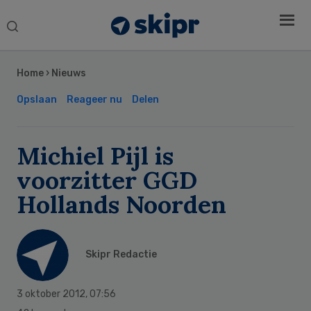
Search
this
Secondary
website
Sidebar
Home
›
Nieuws
Opslaan
Reageer nu
Delen
Michiel Pijl is
voorzitter GGD
Hollands Noorden
Skipr Redactie
3 oktober 2012
,
07:56