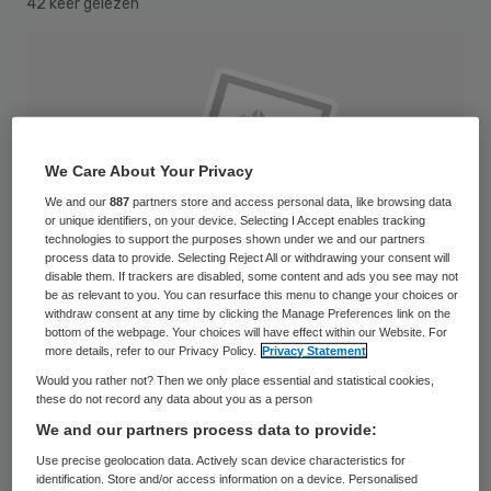
42 keer gelezen
We Care About Your Privacy
We and our
887
partners store and access personal data, like browsing data
or unique identifiers, on your device. Selecting I Accept enables tracking
technologies to support the purposes shown under we and our partners
process data to provide. Selecting Reject All or withdrawing your consent will
disable them. If trackers are disabled, some content and ads you see may not
be as relevant to you. You can resurface this menu to change your choices or
withdraw consent at any time by clicking the Manage Preferences link on the
bottom of the webpage. Your choices will have effect within our Website. For
more details, refer to our Privacy Policy.
Privacy Statement
Would you rather not? Then we only place essential and statistical cookies,
Michiel Pijl is de nieuwe voorzitter van GGD
these do not record any data about you as a person
We and our partners process data to provide:
Hollands Noorden.Het Algemeen Bestuur
Use precise geolocation data. Actively scan device characteristics for
heeft hem op 26 september benoemd. Pijl
identification. Store and/or access information on a device. Personalised