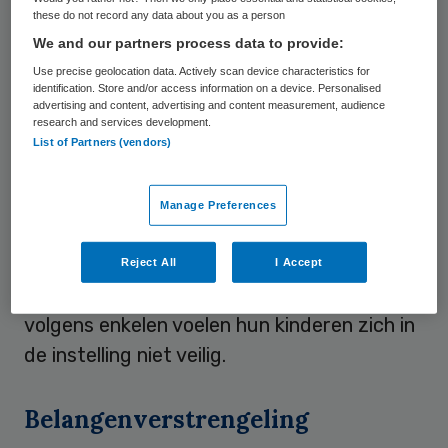
these do not record any data about you as a person
verstandelijke beperking heeft, niet goed
We and our partners process data to provide:
kunnen begeleiden en niet in staat zijn om
Use precise geolocation data. Actively scan device characteristics for
duidelijke grenzen aan te geven. Er is een
identification. Store and/or access information on a device. Personalised
advertising and content, advertising and content measurement, audience
groot verloop onder het personeel en ook
research and services development.
onder jongeren die in Oud-Beijerland
List of Partners (vendors)
verblijven. De wensen van cliënten op het
gebied van wonen, werken en vrije tijd
Manage Preferences
worden niet gewaarborgd. Een goede
dagbesteding ontbreekt. Ouders vinden de
Reject All
I Accept
communicatie bij de stichting niet goed en
volgens enkelen voelen hun kinderen zich in
de instelling niet veilig.
Belangenverstrengeling