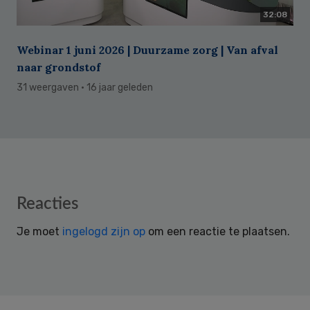
32:08
Webinar 1 juni 2026 | Duurzame zorg | Van afval
naar grondstof
31 weergaven
· 16 jaar geleden
Reader
Reacties
Interactions
Je moet
ingelogd zijn op
om een reactie te plaatsen.