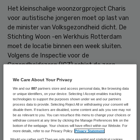
Het kleinschalige woonzorgproject Charis
voor autistische jongeren moet op last van
de minister van Volksgezondheid dicht. De
Stichting Woon -en Werkhuis Rotterdam
moet de locatie binnen een week sluiten.
Volgens de Inspectie voor de
Gezondheidszorg (IGZ) schiet de zorg
ernstig tekort. Zo heeft de stichting
We Care About Your Privacy
onvoldoende deskundig personeel aan het
We and our
887
partners store and access personal data, like browsing data
werk.
or unique identifiers, on your device. Selecting I Accept enables tracking
technologies to support the purposes shown under we and our partners
process data to provide. Selecting Reject All or withdrawing your consent will
disable them. If trackers are disabled, some content and ads you see may not
Verloop
be as relevant to you. You can resurface this menu to change your choices or
withdraw consent at any time by clicking the Manage Preferences link on the
bottom of the webpage. Your choices will have effect within our Website. For
De werknemers zouden de puberende
more details, refer to our Privacy Policy.
Privacy Statement
cliënten van wie een deel een licht
Would you rather not? Then we only place essential and statistical cookies,