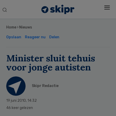
Search
this
Secondary
website
Sidebar
Home
›
Nieuws
Opslaan
Reageer nu
Delen
Minister sluit tehuis
voor jonge autisten
Skipr Redactie
19 juni 2010
,
14:32
46 keer gelezen