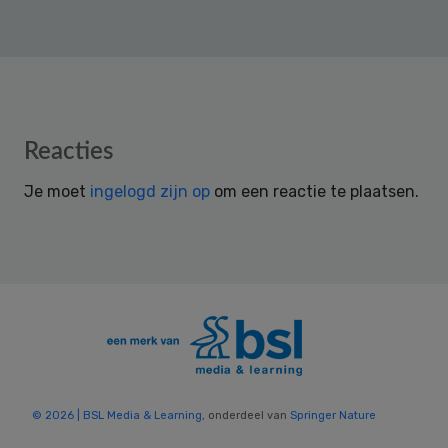
Reader
Reacties
Interactions
Je moet
ingelogd zijn op
om een reactie te plaatsen.
© 2026 | BSL Media & Learning
, onderdeel van
Springer Nature