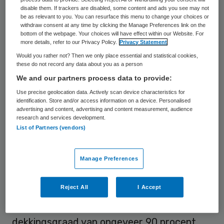
(Sociale Zaken) heeft gisteren in een
disable them. If trackers are disabled, some content and ads you see may not
overleg met de Tweede Kamer gezegd dat
be as relevant to you. You can resurface this menu to change your choices or
withdraw consent at any time by clicking the Manage Preferences link on the
hij “serieus wil kijken” naar een oplossing.
bottom of the webpage. Your choices will have effect within our Website. For
more details, refer to our Privacy Policy.
Privacy Statement
Would you rather not? Then we only place essential and statistical cookies,
Koolmees “wil onderzoeken wat mogelijk en
these do not record any data about you as a person
nodig is om eventuele kortingen te
We and our partners process data to provide:
voorkomen”, aldus een woordvoerder van
Use precise geolocation data. Actively scan device characteristics for
identification. Store and/or access information on a device. Personalised
het ministerie van Sociale Zaken. Die
advertising and content, advertising and content measurement, audience
oplossing is alleen voor het komende jaar en
research and services development.
List of Partners (vendors)
geldt, behalve voor het PFZW, alleen voor
het pensioenfonds ABP (voor ambtenaren).
Manage Preferences
0,4 procent minder
Reject All
I Accept
PFZW heeft op dit moment een
dekkingsgraad van ongeveer 90 procent.