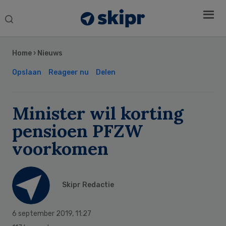
Search
this
Secondary
website
Sidebar
Home
›
Nieuws
Opslaan
Reageer nu
Delen
Minister wil korting
pensioen PFZW
voorkomen
Skipr Redactie
6 september 2019
,
11:27