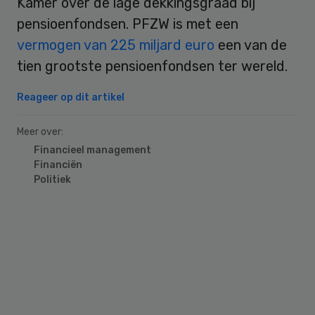
Kamer over de lage dekkingsgraad bij
pensioenfondsen. PFZW is met een
vermogen van 225 miljard euro
een van de
tien grootste pensioenfondsen ter wereld.
Reageer op dit artikel
Meer over:
Financieel management
Financiën
Politiek
Primary
Sidebar