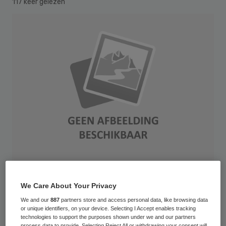
117 keer gelezen
De kans op een korting van de pensioenen
We Care About Your Privacy
van PFZW-deelnemers in 2020 is een stuk
We and our
887
partners store and access personal data, like browsing data
or unique identifiers, on your device. Selecting I Accept enables tracking
kleiner geworden. Minister Koolmees
technologies to support the purposes shown under we and our partners
process data to provide. Selecting Reject All or withdrawing your consent will