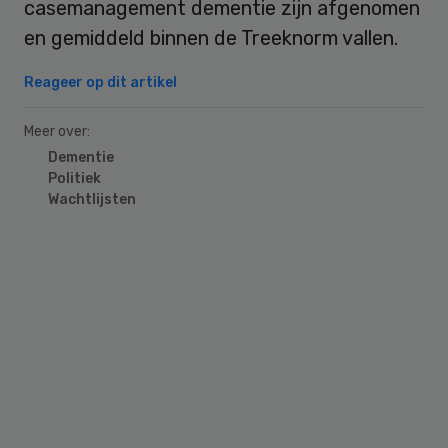
casemanagement dementie zijn afgenomen
en gemiddeld binnen de Treeknorm vallen.
Reageer op dit artikel
Meer over:
Dementie
Politiek
Wachtlijsten
Primary
Sidebar