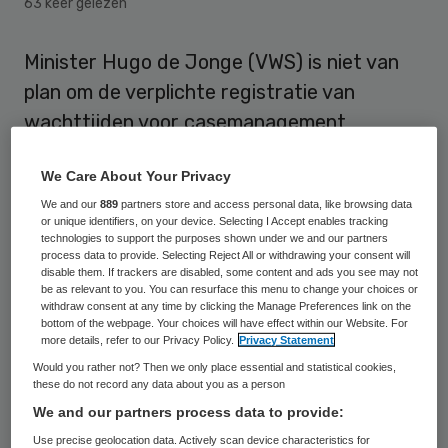
63 keer gelezen
Minister Hugo de Jonge (VWS) is niet van
plan om de verplichte registratie van
wachttijden voor casemanagement
dementie te schrappen, ondanks herhaalde
We Care About Your Privacy
oproepen daartoe van de
We and our
889
partners store and access personal data, like browsing data
brancheorganisaties ActiZ en BTN. Dit blijkt
or unique identifiers, on your device. Selecting I Accept enables tracking
uit een brief van De Jonge aan de Tweede
technologies to support the purposes shown under we and our partners
process data to provide. Selecting Reject All or withdrawing your consent will
Kamer.
disable them. If trackers are disabled, some content and ads you see may not
be as relevant to you. You can resurface this menu to change your choices or
withdraw consent at any time by clicking the Manage Preferences link on the
Vanaf 1 december 2018 moeten aanbieders
bottom of the webpage. Your choices will have effect within our Website. For
more details, refer to our Privacy Policy.
Privacy Statement
van langdurige zorg verplicht de
Would you rather not? Then we only place essential and statistical cookies,
wachttijden aanleveren, in het kader van de
these do not record any data about you as a person
Regeling transparantie zorgaanbieders
We and our partners process data to provide:
casemanagement dementie die de
Use precise geolocation data. Actively scan device characteristics for