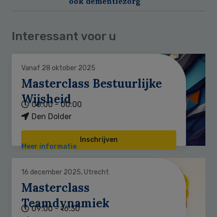
ook dementiezorg’
Interessant voor u
Vanaf 28 oktober 2025
Masterclass Bestuurlijke
Wijsheid
00:00 - 00:00
Den Dolder
Inschrijven
Meer informatie
16 december 2025, Utrecht
Masterclass
Teamdynamiek
09:00 - 16:30