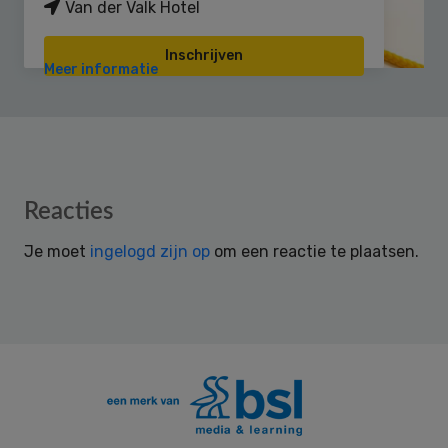
Van der Valk Hotel
Inschrijven
Meer informatie
Reader
Reacties
Interactions
Je moet
ingelogd zijn op
om een reactie te plaatsen.