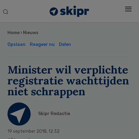
Search
this
Secondary
website
Sidebar
Home
›
Nieuws
Opslaan
Reageer nu
Delen
Minister wil verplichte
registratie wachttijden
niet schrappen
Skipr Redactie
19 september 2018
,
12:32