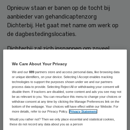
Opnieuw staan er banen op de tocht bij
aanbieder van gehandicaptenzorg
Dichterbij. Het gaat met name om werk op
de dagbestedingslocaties.
Dichterbij zal zich inspannen om zoveel
mogelijk vaste medewerkers te herplaatsen.
We Care About Your Privacy
Maar ‘boventalligheid van medewerkers is
We and our
889
partners store and access personal data, like browsing data
op dit moment helaas niet uit te sluiten’, zo
or unique identifiers, on your device. Selecting I Accept enables tracking
stelt de organisatie in een
reactie op een
technologies to support the purposes shown under we and our partners
process data to provide. Selecting Reject All or withdrawing your consent will
artikel in het Brabants Dagblad
. In een
disable them. If trackers are disabled, some content and ads you see may not
be as relevant to you. You can resurface this menu to change your choices or
interne mail stelt Dichterbij ‘een verlies te
withdraw consent at any time by clicking the Manage Preferences link on the
bottom of the webpage. Your choices will have effect within our Website. For
verwachten van 10-15% van het werk van
more details, refer to our Privacy Policy.
Privacy Statement
de circa 900 medewerkers’. Medewerkers
Would you rather not? Then we only place essential and statistical cookies,
these do not record any data about you as a person
geven aan dat het om 210 banen zou gaan.