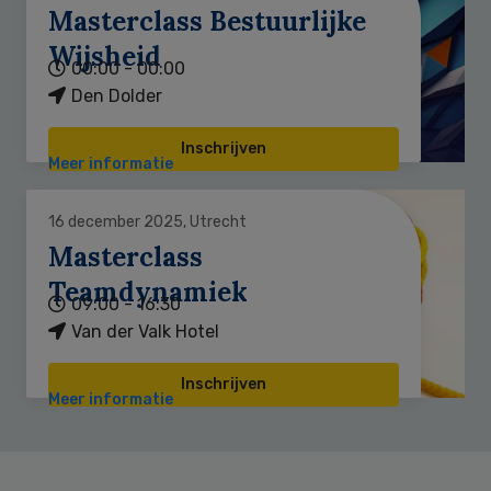
Masterclass Bestuurlijke
Wijsheid
00:00 - 00:00
Den Dolder
Inschrijven
Meer informatie
16 december 2025, Utrecht
Masterclass
Teamdynamiek
09:00 - 16:30
Van der Valk Hotel
Inschrijven
Meer informatie