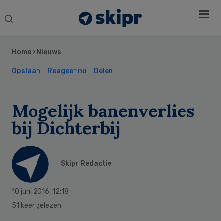
Search
this
Secondary
website
Sidebar
Home
›
Nieuws
Opslaan
Reageer nu
Delen
Mogelijk banenverlies
bij Dichterbij
Skipr Redactie
10 juni 2016
,
12:18
51 keer gelezen