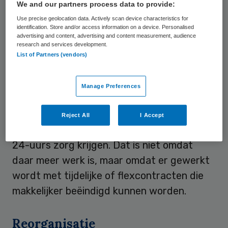
We and our partners process data to provide:
Use precise geolocation data. Actively scan device characteristics for
Woningen
identification. Store and/or access information on a device. Personalised
advertising and content, advertising and content measurement, audience
research and services development.
Vanaf 20 juni horen medewerkers die hun
List of Partners (vendors)
werk verliezen of er passend werk binnen
de organisatie is. Een aantal
Manage Preferences
dagbestedingsmedewerkers zouden aan
het werk kunnen in de woningen waar
Reject All
I Accept
mensen met een verstandelijke beperking
24-uurs zorg krijgen. Dat is niet omdat
daar meer werk is, maar omdat er gewerkt
wordt met tijdelijke of flexcontracten die
makkelijker beëindigd kunnen worden.
Reorganisatie