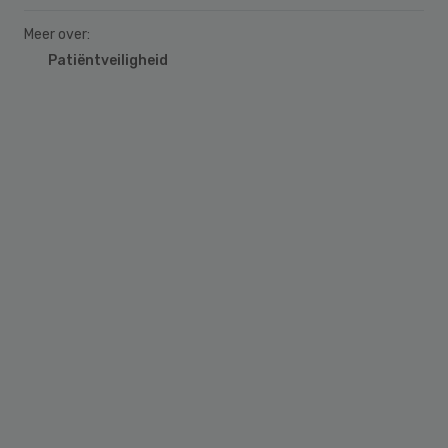
Meer over:
Patiëntveiligheid
Primary
Sidebar