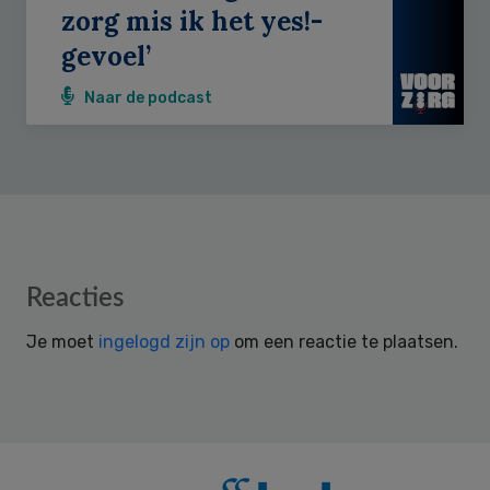
zorg mis ik het yes!-
gevoel’
Naar de podcast
Reader
Reacties
Interactions
Je moet
ingelogd zijn op
om een reactie te plaatsen.