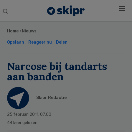
Search
this
Secondary
website
Sidebar
Home
›
Nieuws
Opslaan
Reageer nu
Delen
Narcose bij tandarts
aan banden
Skipr Redactie
25 februari 2011
,
07:00
44 keer gelezen