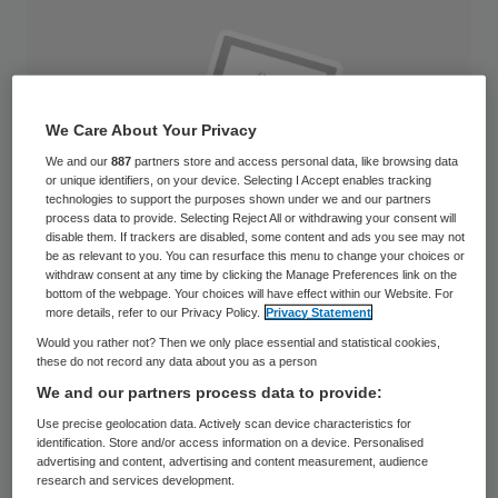
We Care About Your Privacy
We and our
887
partners store and access personal data, like browsing data
or unique identifiers, on your device. Selecting I Accept enables tracking
technologies to support the purposes shown under we and our partners
process data to provide. Selecting Reject All or withdrawing your consent will
disable them. If trackers are disabled, some content and ads you see may not
be as relevant to you. You can resurface this menu to change your choices or
withdraw consent at any time by clicking the Manage Preferences link on the
bottom of the webpage. Your choices will have effect within our Website. For
more details, refer to our Privacy Policy.
Privacy Statement
Would you rather not? Then we only place essential and statistical cookies,
Er komen strengere normen voor het
these do not record any data about you as a person
We and our partners process data to provide:
gebruik van een volledige narcose bij
Use precise geolocation data. Actively scan device characteristics for
tandartsen. De Inspectie voor de
identification. Store and/or access information on a device. Personalised
Gezondheidszorg heeft de Nederlandse
advertising and content, advertising and content measurement, audience
research and services development.