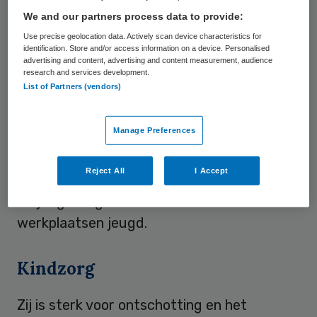
Fawzia Nasrullah bekleedde verschillende
We and our partners process data to provide:
posities in de jeugdzorg en de
Use precise geolocation data. Actively scan device characteristics for
identification. Store and/or access information on a device. Personalised
volwassenenpsychiatrie. Zij is nu
advertising and content, advertising and content measurement, audience
bestuurder van jeugdzorgorganisatie
research and services development.
List of Partners (vendors)
Youké. Daarnaast is ze voorzitter van de
raad van toezicht van Pharos en
Manage Preferences
toezichthouder Bevolkingsonderzoek MW.
Bij ZonMw is ze lid van twee
Reject All
I Accept
programmacommissies, Effectief werken in
de jeugdzorg en Academische
werkplaatsen jeugd.
Kindzorg
Zij is sterk voor ontschotting en het