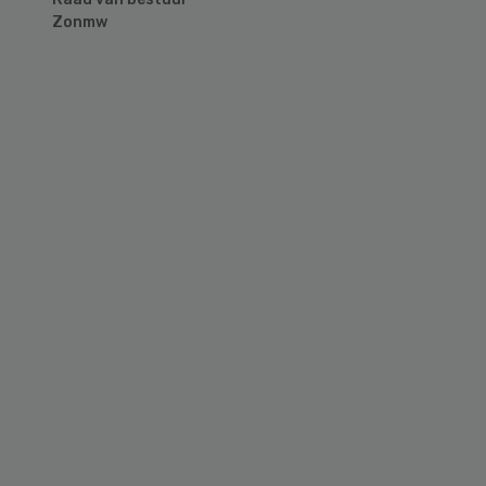
Zonmw
Primary
Sidebar