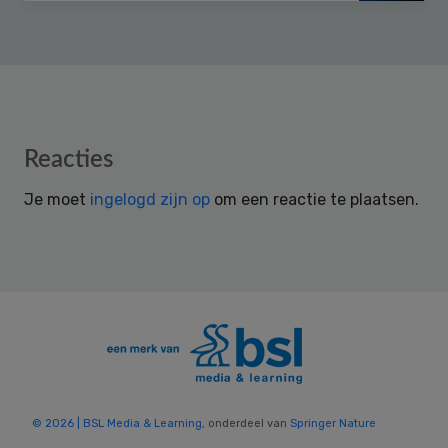
Reader
Reacties
Interactions
Je moet
ingelogd zijn op
om een reactie te plaatsen.
© 2026 | BSL Media & Learning
, onderdeel van
Springer Nature