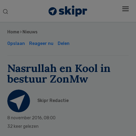
Search
this
Secondary
website
Sidebar
Home
›
Nieuws
Opslaan
Reageer nu
Delen
Nasrullah en Kool in
bestuur ZonMw
Skipr Redactie
8 november 2016
,
08:00
32 keer gelezen