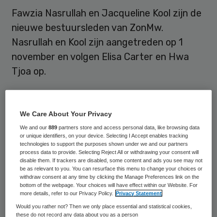
Fawzia Nasrullah en Jacqueline Kool zijn de
nieuwe bestuursleden van ZonMw.
Nasrullah en Kool zijn aangetreden op 1
november en volgen Elisa Carter en Hwa
Tjoa op.
Dat meldt ZonMw op 7 november
. Nasrullah
en Kool zijn officieel voor vier jaar benoemd
We Care About Your Privacy
door minister Schippers van VWS en het
We and our
889
partners store and access personal data, like browsing data
or unique identifiers, on your device. Selecting I Accept enables tracking
Algemeen Bestuur van de Nederlandse
technologies to support the purposes shown under we and our partners
Organisatie voor Wetenschappelijk
process data to provide. Selecting Reject All or withdrawing your consent will
disable them. If trackers are disabled, some content and ads you see may not
Onderzoek (NWO).
be as relevant to you. You can resurface this menu to change your choices or
withdraw consent at any time by clicking the Manage Preferences link on the
bottom of the webpage. Your choices will have effect within our Website. For
more details, refer to our Privacy Policy.
Privacy Statement
Jeugdzorg
Would you rather not? Then we only place essential and statistical cookies,
these do not record any data about you as a person