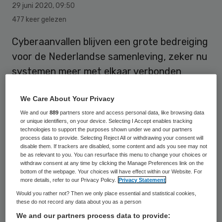
29 juni 2020
,
09:50
477 keer gelezen
Cyberaanvallen blijven een grote bedreiging
voor de Nederlandse samenleving, zeker nu
systemen meer met elkaar verbonden
raken. Dat schrijft de Nationaal Coördinator
We Care About Your Privacy
Terrorismebestrijding en Veiligheid (NCTV)
We and our
889
partners store and access personal data, like browsing data
Pieter-Jaap Aalbersberg. Volgens hem
or unique identifiers, on your device. Selecting I Accept enables tracking
moeten de overheid en bedrijven beter in
technologies to support the purposes shown under we and our partners
process data to provide. Selecting Reject All or withdrawing your consent will
beeld krijgen waar zwakke plekken in
disable them. If trackers are disabled, some content and ads you see may not
be as relevant to you. You can resurface this menu to change your choices or
systemen zitten.
withdraw consent at any time by clicking the Manage Preferences link on the
bottom of the webpage. Your choices will have effect within our Website. For
more details, refer to our Privacy Policy.
Privacy Statement
De NCTV noemt spionage en sabotage door
Would you rather not? Then we only place essential and statistical cookies,
these do not record any data about you as a person
andere landen, cybercriminaliteit en
We and our partners process data to provide: