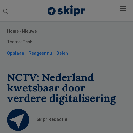
Search
this
Secondary
website
Sidebar
Home
›
Nieuws
Thema:
Tech
Opslaan
Reageer nu
Delen
NCTV: Nederland
kwetsbaar door
verdere digitalisering
Skipr Redactie