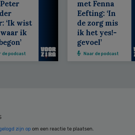
Peter
met Fenna
der
Eefting: ‘In
: ‘Ik wist
de zorg mis
 waar ik
ik het yes!-
begon’
gevoel’
r de podcast
Naar de podcast
s
gelogd zijn op
om een reactie te plaatsen.