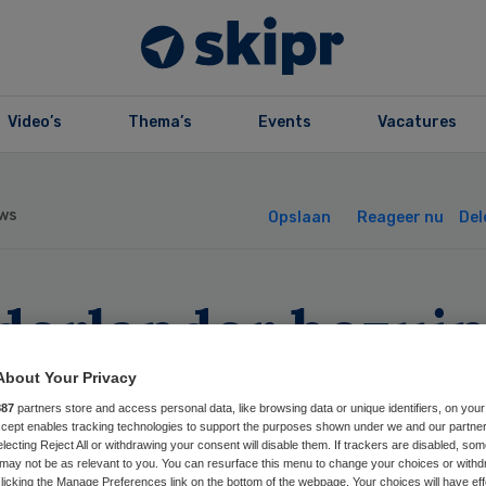
Video’s
Thema’s
Events
Vacatures
ws
Opslaan
Reageer nu
Del
derlander bezuin
 tandartsbezoek
About Your Privacy
887
partners store and access personal data, like browsing data or unique identifiers, on your
Accept enables tracking technologies to support the purposes shown under we and our partne
electing Reject All or withdrawing your consent will disable them. If trackers are disabled, so
may not be as relevant to you. You can resurface this menu to change your choices or withd
licking the Manage Preferences link on the bottom of the webpage. Your choices will have eff