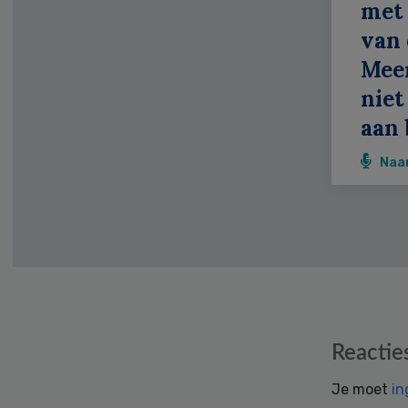
met 
van 
Meer
niet
aan 
Naa
Reader
Reactie
Interactions
Je moet
in