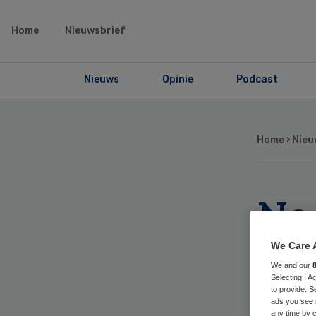
Home
Nieuwsbrief
Nieuws
Opinie
Podcast
Home
›
Nieu
Ne
op
We Care 
We and our
Selecting I 
to provide. S
ads you see 
any time by c