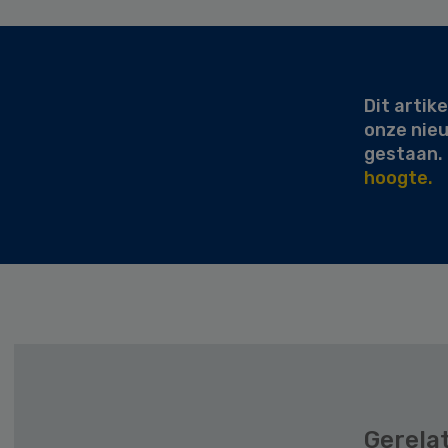
Secondary
Sidebar
Dit artike
onze nie
gestaan.
hoogte.
Gerela