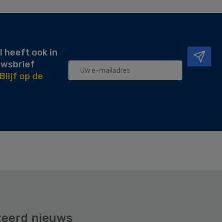
l heeft ook in
uwsbrief
Blijf op de
teerd nieuws