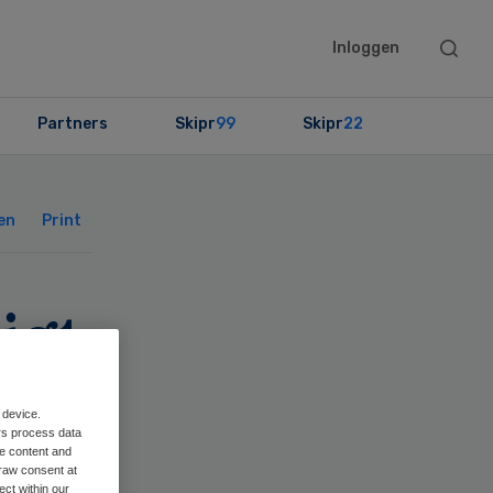
Searc
Inloggen
this
websit
Partners
Skipr
99
Skipr
22
Primary
Sidebar
en
Print
igt
 device.
rs process data
me content and
raw consent at
ect within our