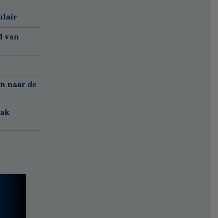
ulair
d van
n naar de
aak