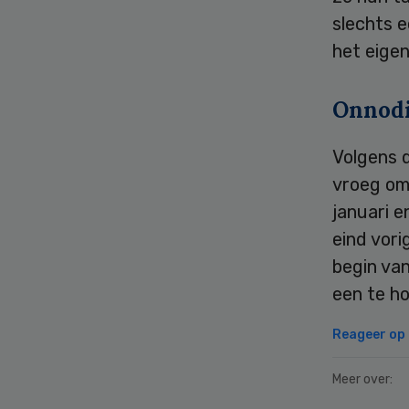
slechts e
het eigen
Onnod
Volgens 
vroeg om 
januari 
eind vori
begin van
een te h
Reageer op d
Meer over: