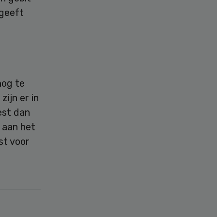
 geeft
nog te
zijn er in
est dan
 aan het
st voor