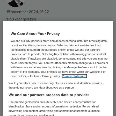
18 november 2024
,
15:22
1130 keer gelezen
De Nederlandse ggz is de eerste partij in de
We Care About Your Privacy
zorg die het het Mitz-convenant heeft
We and our
887
partners store and access personal data, like browsing data
ondertekend. Mitz moet als generieke
or unique identifiers, on your device. Selecting I Accept enables tracking
technologies to support the purposes shown under we and our partners
voorziening de toestemmingen voor het
process data to provide. Selecting Reject All or withdrawing your consent will
disable them. If trackers are disabled, some content and ads you see may not
delen van gegevens in de zorg regelen.
be as relevant to you. You can resurface this menu to change your choices or
withdraw consent at any time by clicking the Manage Preferences link on the
bottom of the webpage. Your choices will have effect within our Website. For
more details, refer to our Privacy Policy.
Privacy Statement
Het is de bedoeling dat Mitz voor
alle
Would you rather not? Then we only place essential and statistical cookies,
patiënten en zorgaanbieders in Nederland
these do not record any data about you as a person
het register voor toestemmingen
wordt.
We and our partners process data to provide:
Burgers kunnen via MijnMitz vastleggen wie
Use precise geolocation data. Actively scan device characteristics for
identification. Store and/or access information on a device. Personalised
en onder welke voorwaarden hun medische
advertising and content, advertising and content measurement, audience
research and services development.