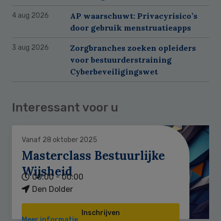
AP waarschuwt: Privacyrisico’s
4 aug 2026
door gebruik menstruatieapps
Zorgbranches zoeken opleiders
3 aug 2026
voor bestuurderstraining
Cyberbeveiligingswet
Interessant voor u
Vanaf 28 oktober 2025
Masterclass Bestuurlijke
Wijsheid
00:00 - 00:00
Den Dolder
Inschrijven
Meer informatie