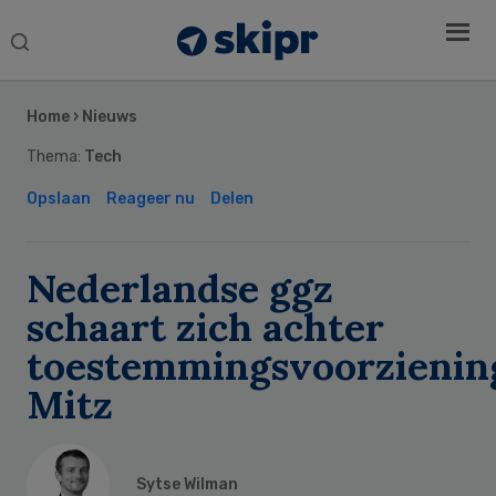
Search
this
Secondary
website
Sidebar
Home
›
Nieuws
Thema:
Tech
Opslaan
Reageer nu
Delen
Nederlandse ggz
schaart zich achter
toestemmingsvoorzienin
Mitz
Sytse Wilman