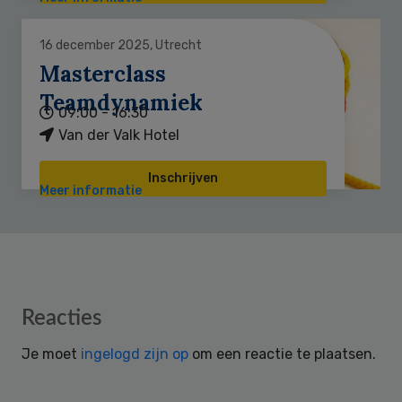
16 december 2025, Utrecht
Masterclass
Teamdynamiek
09:00 - 16:30
Van der Valk Hotel
Inschrijven
Meer informatie
Reader
Reacties
Interactions
Je moet
ingelogd zijn op
om een reactie te plaatsen.