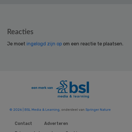
Reader
Reacties
Interactions
Je moet
ingelogd zijn op
om een reactie te plaatsen.
© 2026 | BSL Media & Learning
, onderdeel van
Springer Nature
Contact
Adverteren