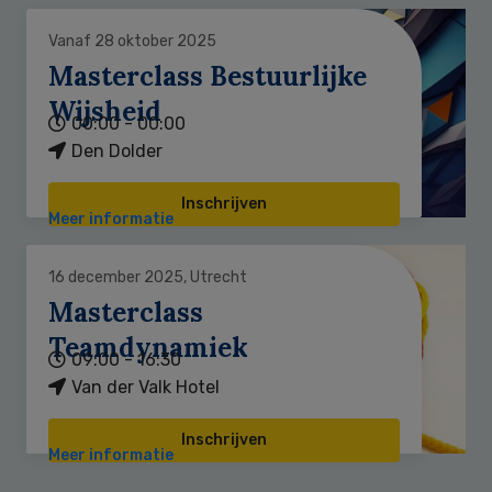
Vanaf 28 oktober 2025
Masterclass Bestuurlijke
Wijsheid
00:00 - 00:00
Den Dolder
Inschrijven
Meer informatie
16 december 2025, Utrecht
Masterclass
Teamdynamiek
09:00 - 16:30
Van der Valk Hotel
Inschrijven
Meer informatie