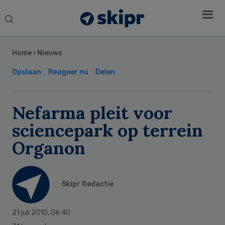
Search
this
Secondary
website
Sidebar
Home
›
Nieuws
Opslaan
Reageer nu
Delen
Nefarma pleit voor
sciencepark op terrein
Organon
Skipr Redactie
21 juli 2010
,
06:40