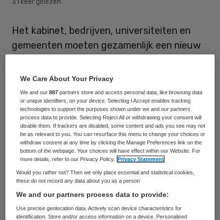
31 keer gelezen
Het kabinet, bedrijven, universiteiten en
gemeenten moeten gezamenlijk een nieuw
sciencepark opzetten op het terrein van
het voormalige Organon in Oss. Nefarma
We Care About Your Privacy
heeft dinsdag voor zo’n wetenschappelijk
We and our
887
partners store and access personal data, like browsing data
or unique identifiers, on your device. Selecting I Accept enables tracking
park gepleit.
technologies to support the purposes shown under we and our partners
process data to provide. Selecting Reject All or withdrawing your consent will
disable them. If trackers are disabled, some content and ads you see may not
Nederland kennisland
be as relevant to you. You can resurface this menu to change your choices or
withdraw consent at any time by clicking the Manage Preferences link on the
bottom of the webpage. Your choices will have effect within our Website. For
Nefarma
is een belangenorganisatie van
more details, refer to our Privacy Policy.
Privacy Statement
Would you rather not? Then we only place essential and statistical cookies,
farmaceutische bedrijven. De organisatie
these do not record any data about you as a person
voorziet dat veel meer bedrijven, in
We and our partners process data to provide:
navolging van medicijnfabrikant MSD, zullen
Use precise geolocation data. Actively scan device characteristics for
identification. Store and/or access information on a device. Personalised
besluiten hun onderzoeksafdelingen